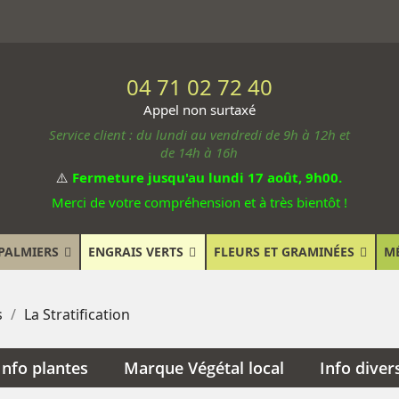
04 71 02 72 40
Appel non surtaxé
Service client : du lundi au vendredi de 9h à 12h et
de 14h à 16h
⚠️
Fermeture jusqu'au lundi 17 août, 9h00.
Merci de votre compréhension et à très bientôt !
PALMIERS
ENGRAIS VERTS
FLEURS ET GRAMINÉES
M
s
La Stratification
Info plantes
Marque Végétal local
Info diver