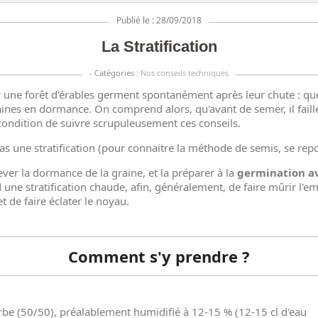
Publié le : 28/09/2018
La Stratification
- Catégories :
Nos conseils techniques
 une forêt d'érables germent spontanément après leur chute : que
ines en dormance. On comprend alors, qu'avant de semer, il faill
à condition de suivre scrupuleusement ces conseils.
une stratification (pour connaitre la méthode de semis, se reporte
lever la dormance de la graine, et la préparer à la
germination av
 une stratification chaude, afin, généralement, de faire mûrir l'em
t de faire éclater le noyau.
Comment s'y prendre ?
rbe (50/50), préalablement humidifié à 12-15
% (12-15
cl d'eau