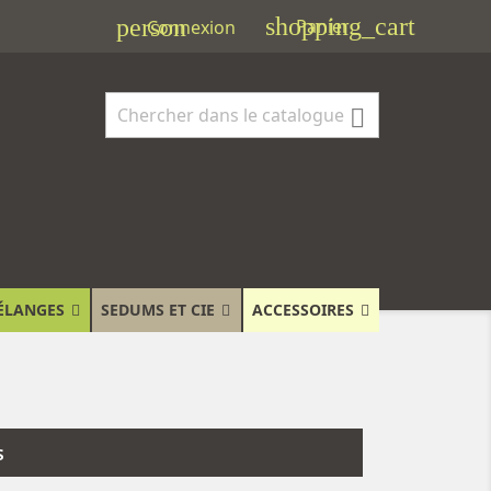
shopping_cart
person
Panier
Connexion

ÉLANGES
SEDUMS ET CIE
ACCESSOIRES
s