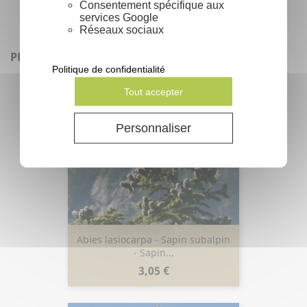
Consentement spécifique aux
search
En lire plus
services Google
Réseaux sociaux
PRODUITS SIMILAIRES
Politique de confidentialité
Tout accepter
Personnaliser
Abies lasiocarpa - Sapin subalpin
- Sapin...
Prix
3,05 €