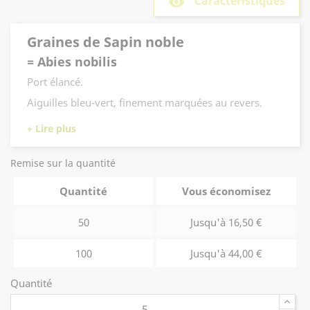
Caractéristiques
remove_red_eye
Graines de Sapin noble
= Abies nobilis
Port élancé.
Aiguilles bleu-vert, finement marquées au revers.
Longs cônes pourpres.
Aime les sols profonds, humides et frais.
Remise sur la quantité
Utilisation "Sapin de Noël"
Quantité
Vous économisez
50
Jusqu'à 16,50 €
100
Jusqu'à 44,00 €
Quantité