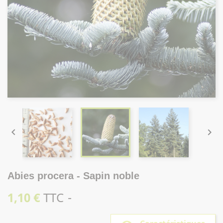


Abies procera - Sapin noble
1,10 €
TTC