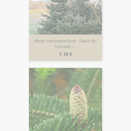
Abies nordmanniana - Sapin du
Caucase -...
Prix
1,10 €