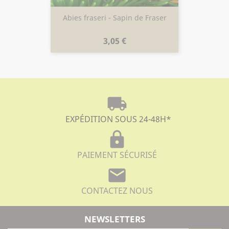
Abies fraseri - Sapin de Fraser
Prix
3,05 €
local_shipping
EXPÉDITION SOUS 24-48H
*
lock
PAIEMENT SÉCURISÉ
mail
CONTACTEZ NOUS
NEWSLETTERS