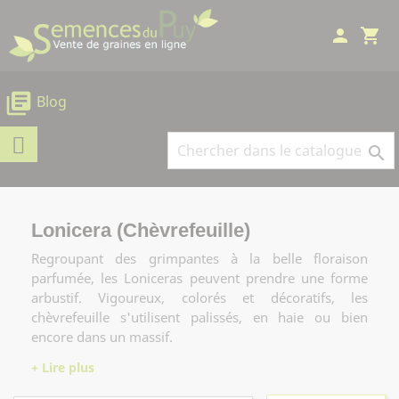
Panneau de gestion des cookies
person
shopping_cart
library_books
Blog

Lonicera (Chèvrefeuille)
Regroupant des grimpantes à la belle floraison
parfumée, les Loniceras peuvent prendre une forme
arbustif. Vigoureux, colorés et décoratifs, les
chèvrefeuille s'utilisent palissés, en haie ou bien
encore dans un massif.