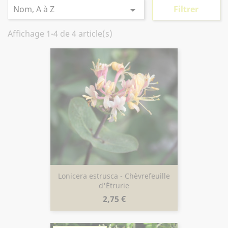
Nom, A à Z
Filtrer

Affichage 1-4 de 4 article(s)
Lonicera estrusca - Chèvrefeuille
d'Étrurie
Prix
2,75 €