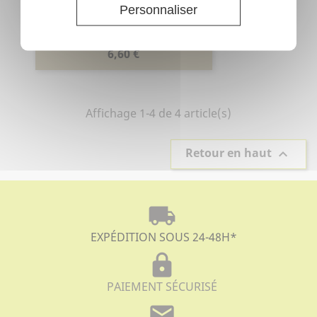
Personnaliser
Lonicera xylosteum -
Chèvrefeuille des haies...
Prix
6,60 €
Affichage 1-4 de 4 article(s)
Retour en haut

local_shipping
EXPÉDITION SOUS 24-48H
*
lock
PAIEMENT SÉCURISÉ
mail