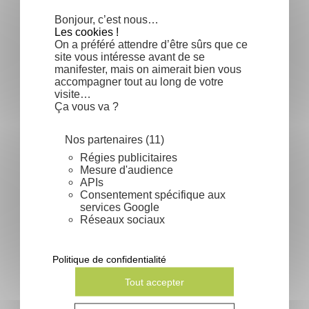
Bonjour, c’est nous…
Les cookies !
On a préféré attendre d’être sûrs que ce
site vous intéresse avant de se
manifester, mais on aimerait bien vous
accompagner tout au long de votre
Lonicera xylosteum -
visite…
Chèvrefeuille des haies
Ça vous va ?
Prix
5,50 €
Nos partenaires (11)
Régies publicitaires
Mesure d'audience
APIs
Consentement spécifique aux
services Google
Réseaux sociaux
Politique de confidentialité
Tout accepter