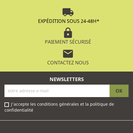
local_shipping
EXPÉDITION SOUS 24-48H
*
lock
PAIEMENT SÉCURISÉ
mail
CONTACTEZ NOUS
NEWSLETTERS
J'accepte les conditions générales et la politique de
confidentialité
Facebook
Instagram