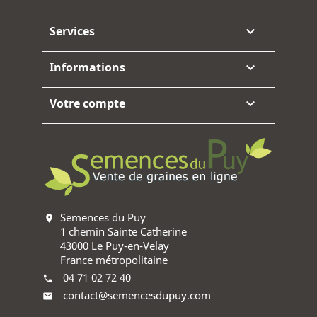
Services

Informations

Votre compte

Semences du Puy
location_on
1 chemin Sainte Catherine
43000 Le Puy-en-Velay
France métropolitaine
04 71 02 72 40
phone
contact@semencesdupuy.com
mail