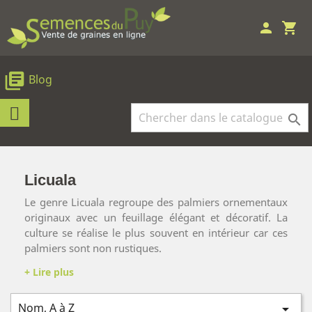
person
shopping_cart
library_books
Blog

Licuala
Le genre Licuala regroupe des palmiers ornementaux
originaux avec un feuillage élégant et décoratif. La
culture se réalise le plus souvent en intérieur car ces
palmiers sont non rustiques.
Nom, A à Z
