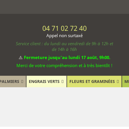
04 71 02 72 40
Appel non surtaxé
Service client : du lundi au vendredi de 9h à 12h et
de 14h à 16h
⚠️
Fermeture jusqu'au lundi 17 août, 9h00.
Merci de votre compréhension et à très bientôt !
PALMIERS
ENGRAIS VERTS
FLEURS ET GRAMINÉES
M