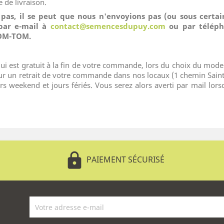
 de livraison.
pas, il se peut que nous n'envoyions pas (ou sous certain
par e-mail à
contact@semencesdupuy.com
ou par télépho
DOM-TOM.
ce, qui est gratuit à la fin de votre commande, lors du choix du m
r un retrait de votre commande dans nos locaux (1 chemin Sainte
rs weekend et jours fériés. Vous serez alors averti par mail lo
lock
PAIEMENT SÉCURISÉ