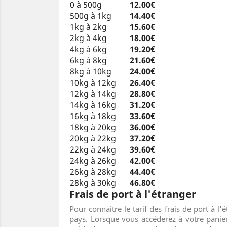
0 à 500g
12.00€
500g à 1kg
14.40€
1kg à 2kg
15.60€
2kg à 4kg
18.00€
4kg à 6kg
19.20€
6kg à 8kg
21.60€
8kg à 10kg
24.00€
10kg à 12kg
26.40€
12kg à 14kg
28.80€
14kg à 16kg
31.20€
16kg à 18kg
33.60€
18kg à 20kg
36.00€
20kg à 22kg
37.20€
22kg à 24kg
39.60€
24kg à 26kg
42.00€
26kg à 28kg
44.40€
28kg à 30kg
46.80€
Frais de port à l'étranger
Pour connaitre le tarif des frais de port à l
pays. Lorsque vous accéderez à votre panier