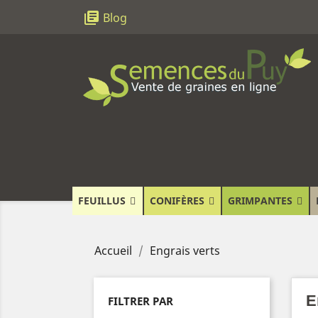
library_books
Blog
FEUILLUS
CONIFÈRES
GRIMPANTES
Accueil
Engrais verts
E
FILTRER PAR