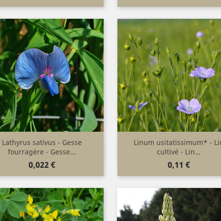
(1)
(1)
Lathyrus sativus - Gesse
Linum usitatissimum* - Li
Aperçu rapide
Aperçu rapide


fourragère - Gesse...
cultivé - Lin...
Prix
Prix
0,022 €
0,11 €