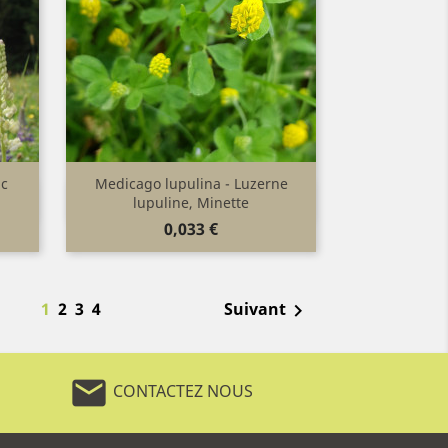
nc
Medicago lupulina - Luzerne
Aperçu rapide

lupuline, Minette
Prix
0,033 €
1
2
3
4
Suivant

mail
CONTACTEZ NOUS