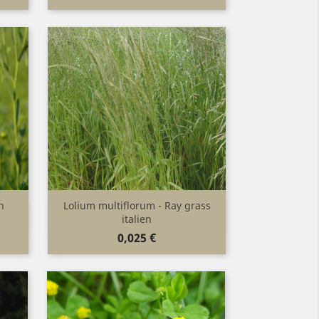
n
Lolium multiflorum - Ray grass
Aperçu rapide

italien
Prix
0,025 €