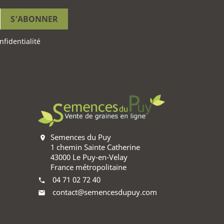
nfidentialité
Semences du Puy
location_on
1 chemin Sainte Catherine
43000 Le Puy-en-Velay
France métropolitaine
04 71 02 72 40
phone
contact@semencesdupuy.com
mail