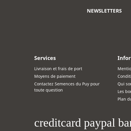
NEWSLETTERS
Facebook
Instagram
Services
Info
Livraison et frais de port
Mentio
Moyens de paiement
Condit
Contactez Semences du Puy pour
Qui s
toute question
Les bo
Plan d
creditcard
paypal
ba