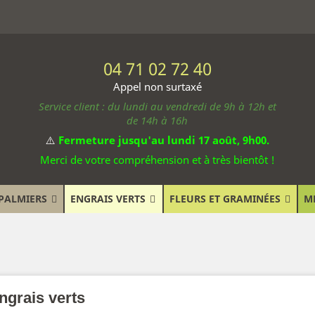
04 71 02 72 40
Appel non surtaxé
Service client : du lundi au vendredi de 9h à 12h et
de 14h à 16h
⚠️
Fermeture jusqu'au lundi 17 août, 9h00.
Merci de votre compréhension et à très bientôt !
PALMIERS
ENGRAIS VERTS
FLEURS ET GRAMINÉES
M
ngrais verts