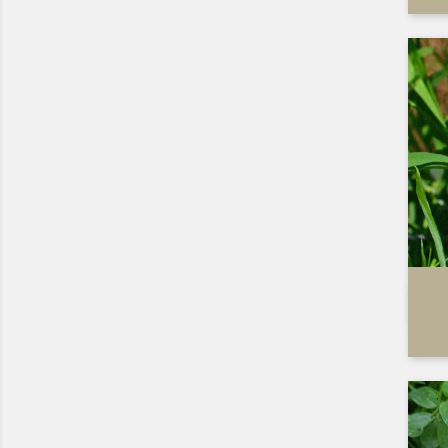
Trifolium subterraneum (Trèfle souterrain)
Trigonella foenum graecum (Fenugrec)
Vicia sativa (Vesce commune)
(1)
Vicia villosa (Vesce velue)
(1)