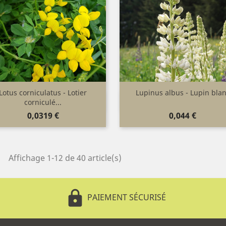
Lotus corniculatus - Lotier
Lupinus albus - Lupin bla
Aperçu rapide
Aperçu rapide


corniculé...
Prix
Prix
0,0319 €
0,044 €
Affichage 1-12 de 40 article(s)
lock
PAIEMENT SÉCURISÉ