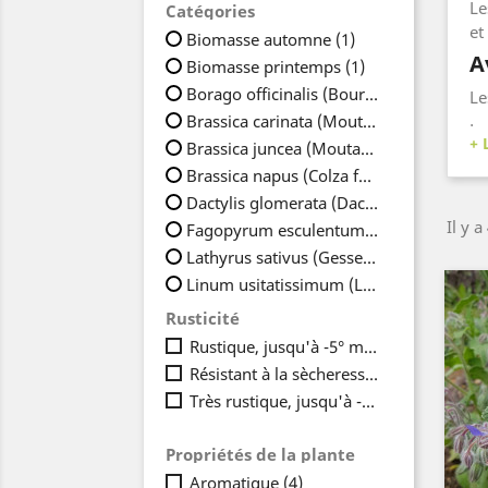
Le
Catégories
et
Biomasse automne
(1)
A
Biomasse printemps
(1)
Borago officinalis (Bourrache)
(1)
L
Brassica carinata (Moutarde d'Abyssinie)
Le
Brassica juncea (Moutarde brune)
(1)
pr
Brassica napus (Colza fourrager)
(1)
et
Dactylis glomerata (Dactyle agglomérée)
Bi
Il y a
Fagopyrum esculentum (Sarrazin)
(1)
ve
Lathyrus sativus (Gesse fourragère)
(1)
L
Linum usitatissimum (Lin oléagineux)
(1
Co
Lolium multiflorum (Ray grass italien)
(1
Rusticité
da
Lotus corniculatus (Lotier corniculé)
(1)
Rustique, jusqu'à -5° maximum
(3)
de
Lupinus alba (Lupin blanc)
(1)
pr
Résistant à la sècheresse
(8)
Medicago lupulina (Luzerne lupuline)
(1
en
Très rustique, jusqu'à -15°C et plus
(2)
Medicago sativa (Luzerne)
(1)
En
Melilotus alba (Mélilot blanc)
(1)
de
Propriétés de la plante
Melilotus officinalis (Mélilot jaune)
(1)
en
Aromatique
(4)