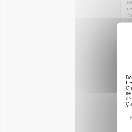
De
de
"p
Il y a
Bo
Le
On 
se
de
Ça