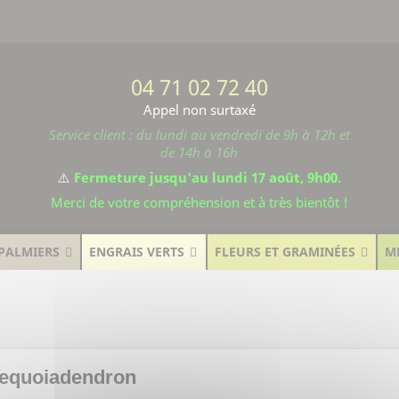
04 71 02 72 40
Appel non surtaxé
Service client : du lundi au vendredi de 9h à 12h et
de 14h à 16h
⚠️
Fermeture jusqu'au lundi 17 août, 9h00.
Merci de votre compréhension et à très bientôt !
PALMIERS
ENGRAIS VERTS
FLEURS ET GRAMINÉES
M
equoiadendron