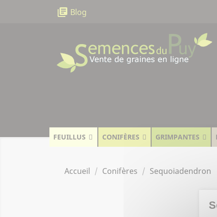
Panneau de gestion des cookies
library_books
Blog
FEUILLUS
CONIFÈRES
GRIMPANTES
Accueil
Conifères
Sequoiadendron
S