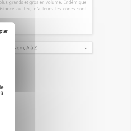
s plus grands et gros en volume. Endémique
stance au feu, d'ailleurs les cônes sont
pter
par
Nom, A à Z

:
de
ng