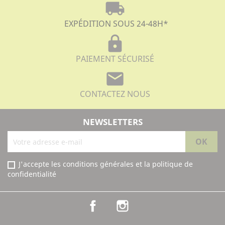
local_shipping
EXPÉDITION SOUS 24-48H
*
lock
PAIEMENT SÉCURISÉ
mail
CONTACTEZ NOUS
NEWSLETTERS
J'accepte les conditions générales et la politique de
confidentialité
Facebook
Instagram