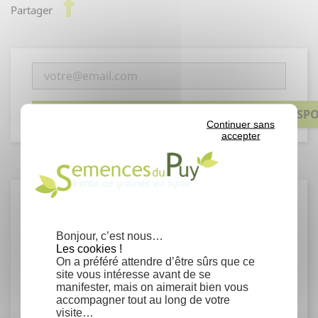
facebook
Partager
PRÉVENEZ-MOI LORSQUE LE PRODUIT EST DISP
Continuer sans
accepter
Détails du produit
Bonjour, c’est nous…
Les cookies !
Fiche technique
On a préféré attendre d’être sûrs que ce
site vous intéresse avant de se
Conseils de semis
manifester, mais on aimerait bien vous
accompagner tout au long de votre
visite…
Stratification froide à 3-5°C pendant 60