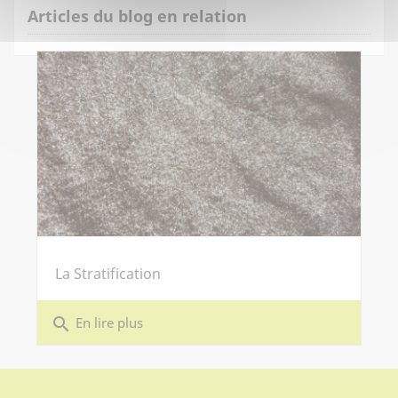
Articles du blog en relation
La Stratification
search
En lire plus