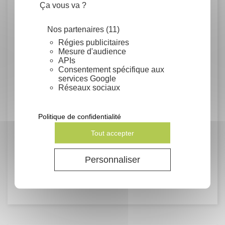
Ça vous va ?
jours. Puis semis au printemps ou à 18-
22°C. Maintenir le semis humide.
Nos partenaires (11)
Conditionnement
Régies publicitaires
Mesure d'audience
APIs
Grammes
Consentement spécifique aux
services Google
Réseaux sociaux
Rendement
Germination : 50% en laboratoire.
Politique de confidentialité
Un gramme contient environ 24 graines.
Tout accepter
Famille
Personnaliser
Pinaceae