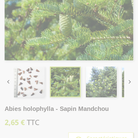


Abies holophylla - Sapin Mandchou
2,65 €
TTC