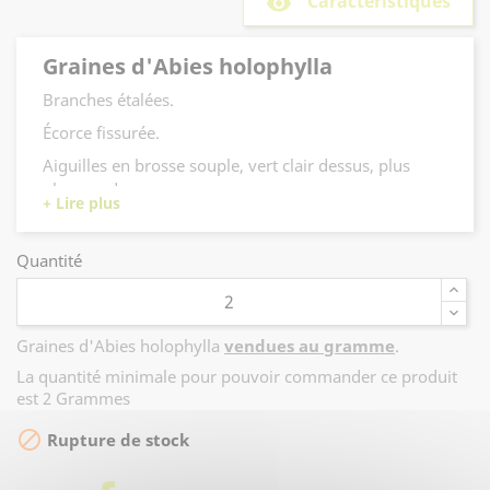
Caractéristiques
remove_red_eye
Graines d'Abies holophylla
Branches étalées.
Écorce fissurée.
Aiguilles en brosse souple, vert clair dessus, plus
glauque dessous.
Craint les gelées tardives.
Quantité
Graines d'Abies holophylla
vendues au gramme
.
La quantité minimale pour pouvoir commander ce produit
est 2 Grammes

Rupture de stock