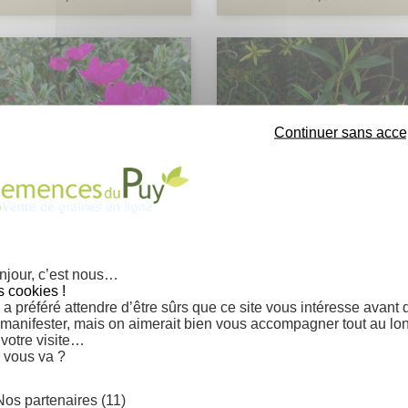
Continuer sans acce
us crispus - Ciste crépu - Ciste
Cistus ladanifer - Ciste à g
njour, c’est nous…
Aperçu rapide
Aperçu rapide


crispé
s cookies !
Prix
Prix
2,65 €
2,65 €
a préféré attendre d’être sûrs que ce site vous intéresse avant 
 manifester, mais on aimerait bien vous accompagner tout au lo
 votre visite…
 vous va ?
Nos partenaires (11)