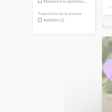
Résistant à la sècheresse
(11)
Propriétés de la plante
Mellifère
(2)
Il y a
Cis