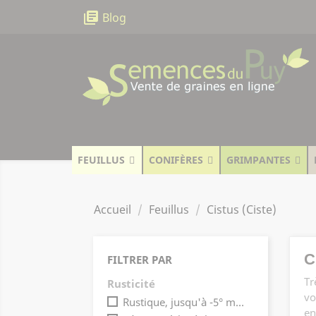
Panneau de gestion des cookies
library_books
Blog
FEUILLUS
CONIFÈRES
GRIMPANTES
Accueil
Feuillus
Cistus (Ciste)
C
FILTRER PAR
Tr
Rusticité
vo
Rustique, jusqu'à -5° maximum
(1)
en