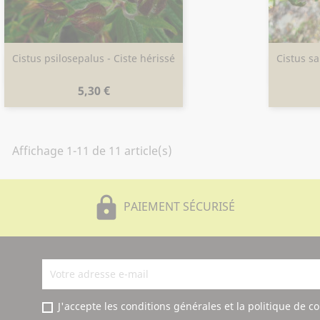
Cistus psilosepalus - Ciste hérissé
Cistus sal
Aperçu rapide

Prix
5,30 €
Affichage 1-11 de 11 article(s)
lock
PAIEMENT SÉCURISÉ
J'accepte les conditions générales et la politique de co