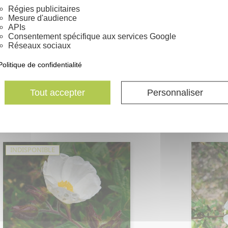
Régies publicitaires
Mesure d'audience
APIs
Consentement spécifique aux services Google
Réseaux sociaux
Politique de confidentialité
Tout accepter
Personnaliser
tus libanotis - Ciste du Liban
Cistus monspeliensis - Ciste
Aperçu rapide
Aperçu rapide


Montpellier
Prix
Prix
1,06 €
1,06 €
INDISPONIBLE