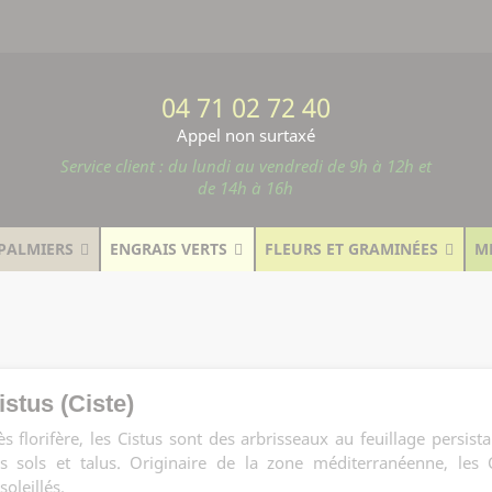
04 71 02 72 40
Appel non surtaxé
Service client : du lundi au vendredi de 9h à 12h et
de 14h à 16h
PALMIERS
ENGRAIS VERTS
FLEURS ET GRAMINÉES
M
istus (Ciste)
ès florifère, les Cistus sont des arbrisseaux au feuillage persis
s sols et talus. Originaire de la zone méditerranéenne, les C
soleillés.