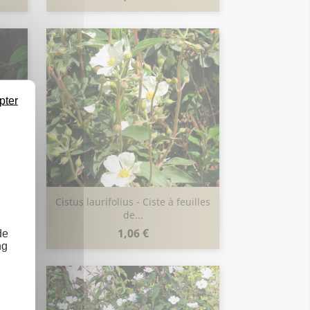
pter
omme
Cistus laurifolius - Ciste à feuilles
Aperçu rapide

de...
Prix
1,06 €
de
ng