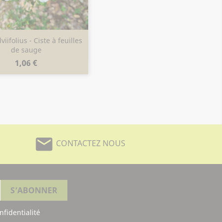
viifolius - Ciste à feuilles
Aperçu rapide

de sauge
Prix
1,06 €
mail
CONTACTEZ NOUS
nfidentialité