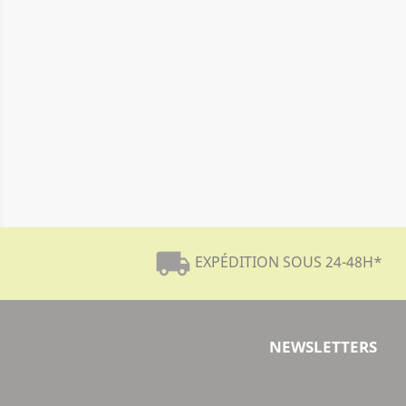
local_shipping
EXPÉDITION SOUS 24-48H
*
NEWSLETTERS