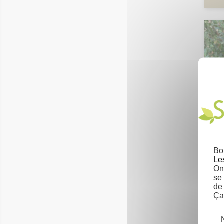
Cist
Bo
Le
On 
se
de
Ça