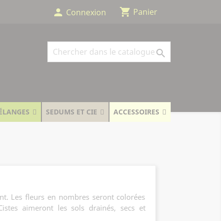
shopping_cart
person
Panier
Connexion

ÉLANGES
SEDUMS ET CIE
ACCESSOIRES
tant. Les fleurs en nombres seront colorées
istes aimeront les sols drainés, secs et