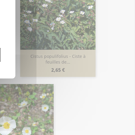
 de
Cistus populifolius - Ciste à
Aperçu rapide

feuilles de...
Prix
2,65 €