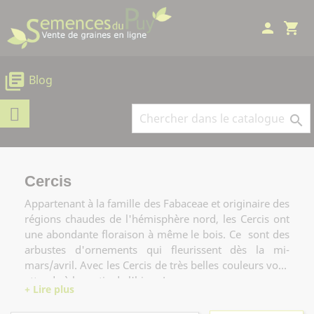
Panneau de gestion des cookies
person
shopping_cart
library_books
Blog

Cercis
Appartenant à la famille des Fabaceae et originaire des
régions chaudes de l'hémisphère nord, les Cercis ont
une abondante floraison à même le bois. Ce sont des
arbustes d'ornements qui fleurissent dès la mi-
mars/avril. Avec les Cercis de très belles couleurs vous
attende à la sortie de l'hiver !