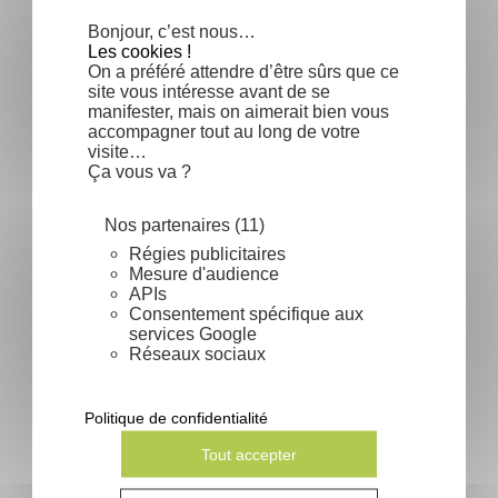
Bonjour, c’est nous…
Les cookies !
On a préféré attendre d’être sûrs que ce
site vous intéresse avant de se
manifester, mais on aimerait bien vous
accompagner tout au long de votre
Cercis occidentalis - Gainier
visite…
occidental
Ça vous va ?
Prix
1,90 €
Nos partenaires (11)
Régies publicitaires
Mesure d'audience
APIs
Consentement spécifique aux
services Google
Réseaux sociaux
Politique de confidentialité
Tout accepter