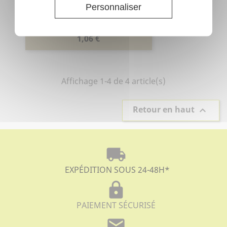
Personnaliser
Cercis siliquastrum - Arbre de
Judée
Prix
1,06 €
Affichage 1-4 de 4 article(s)
Retour en haut

local_shipping
EXPÉDITION SOUS 24-48H
*
lock
PAIEMENT SÉCURISÉ
mail