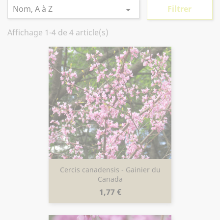
Nom, A à Z
Filtrer

Affichage 1-4 de 4 article(s)
Cercis canadensis - Gainier du
Canada
Prix
1,77 €