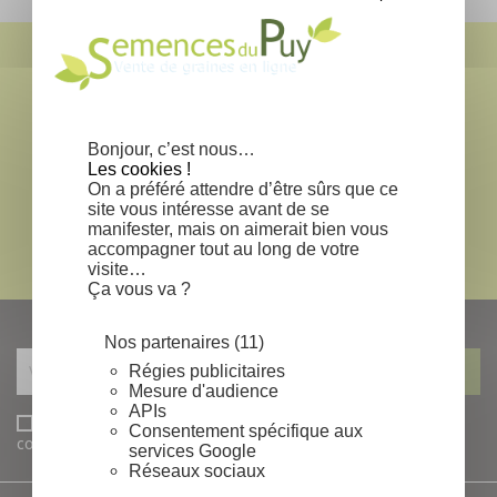

local_shipping
EXPÉDITION SOUS 24-48H
*
lock
Bonjour, c’est nous…
Les cookies !
PAIEMENT SÉCURISÉ
On a préféré attendre d’être sûrs que ce
site vous intéresse avant de se
mail
manifester, mais on aimerait bien vous
accompagner tout au long de votre
CONTACTEZ NOUS
visite…
Ça vous va ?
NEWSLETTERS
Nos partenaires (11)
Régies publicitaires
Mesure d'audience
APIs
J'accepte les conditions générales et la politique de
Consentement spécifique aux
confidentialité
services Google
Réseaux sociaux