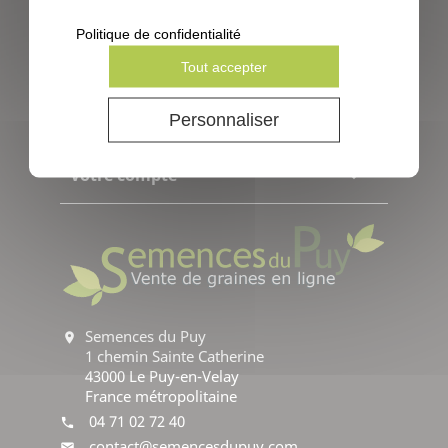
Facebook
Instagram
Politique de confidentialité
Tout accepter
Services

Personnaliser
Informations

Votre compte

Semences du Puy
location_on
1 chemin Sainte Catherine
43000 Le Puy-en-Velay
France métropolitaine
04 71 02 72 40
phone
contact@semencesdupuy.com
mail