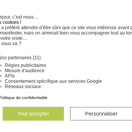
njour, c’est nous…
s cookies !
a préféré attendre d’être sûrs que ce site vous intéresse avant 
Veuillez nous excuser pour le désagrément.
 manifester, mais on aimerait bien vous accompagner tout au lo
 votre visite…
Effectuez une nouvelle recherche
 vous va ?
Nos partenaires (11)
Régies publicitaires
Mesure d'audience
lock
PAIEMENT SÉCURISÉ
APIs
Consentement spécifique aux services Google
Réseaux sociaux
Politique de confidentialité
Tout accepter
Personnaliser
J'accepte les conditions générales et la politique de co