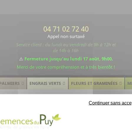
04 71 02 72 40
Appel non surtaxé
Service client : du lundi au vendredi de 9h à 12h et
de 14h à 16h
⚠️
Fermeture jusqu'au lundi 17 août, 9h00.
Merci de votre compréhension et à très bientôt !
PALMIERS
ENGRAIS VERTS
FLEURS ET GRAMINÉES
M
Continuer sans acce
onstera