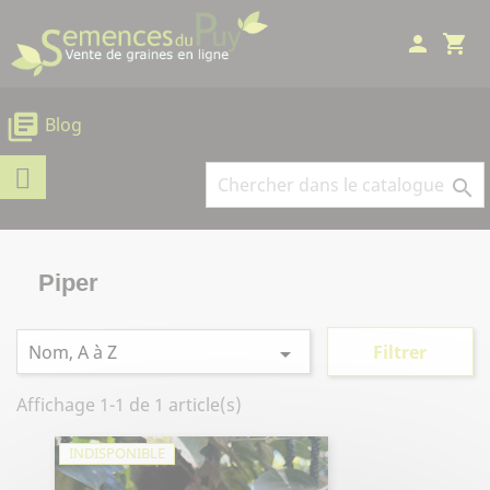
Panneau de gestion des cookies
person
shopping_cart
library_books
Blog

Piper
Nom, A à Z
Filtrer

Affichage 1-1 de 1 article(s)
INDISPONIBLE