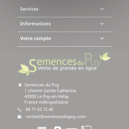
Services

Informations

Votre compte

Semences du Puy
location_on
1 chemin Sainte Catherine
43000 Le Puy-en-Velay
France métropolitaine
04 71 02 72 40
phone
contact@semencesdupuy.com
mail