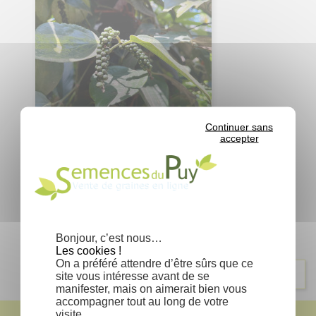
Continuer sans
accepter
Piper nigrum - Poivre noir
Prix
2,75 €
Affichage 1-1 de 1 article(s)
Bonjour, c’est nous…
Les cookies !
On a préféré attendre d’être sûrs que ce
Retour en haut

site vous intéresse avant de se
manifester, mais on aimerait bien vous
accompagner tout au long de votre
visite…