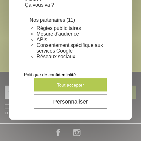
Ça vous va ?
local_shipping
EXPÉDITION SOUS 24-48H
*
Nos partenaires (11)
lock
Régies publicitaires
Mesure d'audience
APIs
PAIEMENT SÉCURISÉ
Consentement spécifique aux
mail
services Google
Réseaux sociaux
CONTACTEZ NOUS
Politique de confidentialité
NEWSLETTERS
Tout accepter
Personnaliser
J'accepte les conditions générales et la politique de
confidentialité
Facebook
Instagram