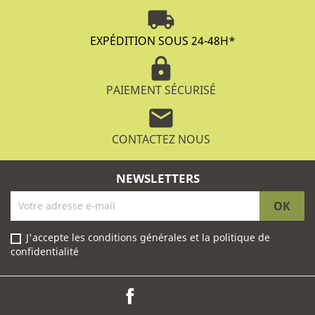
local_shipping
EXPÉDITION SOUS 24-48H
*
lock
PAIEMENT SÉCURISÉ
mail
CONTACTEZ NOUS
NEWSLETTERS
J'accepte les conditions générales et la politique de
confidentialité
Facebook
Instagram