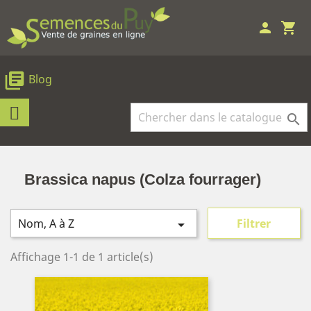
person
shopping_cart
library_books
Blog

Brassica napus (Colza fourrager)
Nom, A à Z
Filtrer

Affichage 1-1 de 1 article(s)