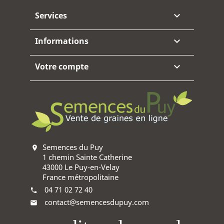
Services

Informations

Votre compte

Semences du Puy
location_on
1 chemin Sainte Catherine
43000 Le Puy-en-Velay
France métropolitaine
04 71 02 72 40
phone
contact@semencesdupuy.com
mail