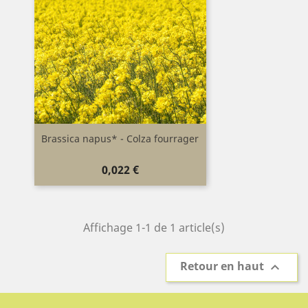
Brassica napus* - Colza fourrager
Prix
0,022 €
Affichage 1-1 de 1 article(s)
Retour en haut
