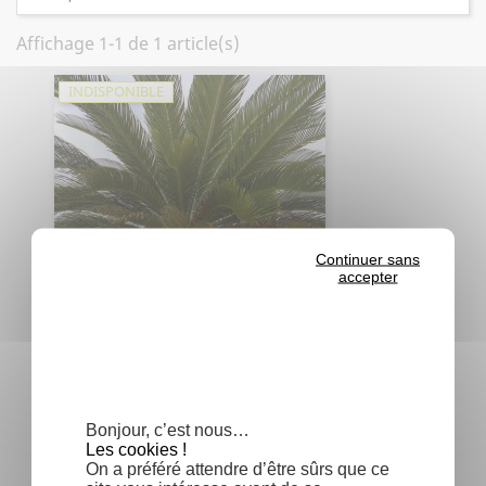
Affichage 1-1 de 1 article(s)
INDISPONIBLE
Continuer sans
accepter
Cycas revoluta - Cycas du Japon -
Sagoutier
Prix
0,11 €
Bonjour, c’est nous…
Les cookies !
On a préféré attendre d’être sûrs que ce