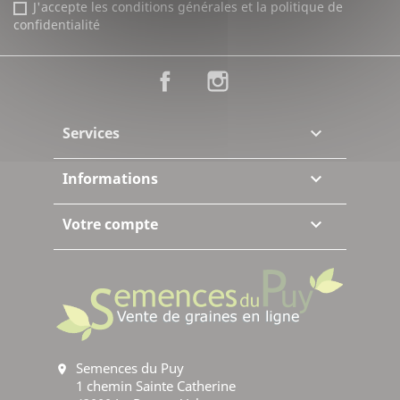
J'accepte les conditions générales et la politique de
confidentialité
Facebook
Instagram
Services

Informations

Votre compte

Semences du Puy
location_on
1 chemin Sainte Catherine