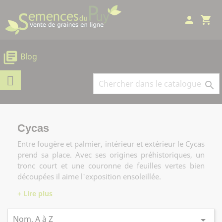
Panneau de gestion des cookies
person
shopping_cart
library_books
Blog

Cycas
Entre fougère et palmier, intérieur et extérieur le Cycas
prend sa place. Avec ses origines préhistoriques, un
tronc court et une couronne de feuilles vertes bien
découpées il aime l'exposition ensoleillée.
Nom, A à Z
