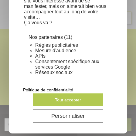
Affichage 1-1 de 1 article(s)
site vous intéresse avant de se
manifester, mais on aimerait bien vous
accompagner tout au long de votre
Retour en haut

visite…
Ça vous va ?
Nos partenaires (11)
local_shipping
Régies publicitaires
Mesure d'audience
EXPÉDITION SOUS 24-48H
*
APIs
Consentement spécifique aux
lock
services Google
Réseaux sociaux
PAIEMENT SÉCURISÉ
mail
Politique de confidentialité
CONTACTEZ NOUS
Tout accepter
NEWSLETTERS
Personnaliser