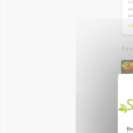
A 
se
pa
Il y a
Bo