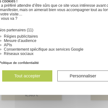
s cookies !
élange pour fleurissement
Mélange pour fleurisseme
Aperçu rapide
Aperçu rapide


a préféré attendre d’être sûrs que ce site vous intéresse avant 
CONTRASTE
COUVRE SOL
 manifester, mais on aimerait bien vous accompagner tout au lo
Prix
Prix
0,264 €
0,297 €
 votre visite…
 vous va ?
Nos partenaires (11)
Régies publicitaires
Mesure d'audience
APIs
Consentement spécifique aux services Google
Réseaux sociaux
Politique de confidentialité
Tout accepter
Personnaliser
Mélange pour fleurissement
Mélan
Aperçu rapide

LEGERETE
Prix
0,363 €