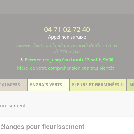
04 71 02 72 40
Appel non surtaxé
Service client : du lundi au vendredi de 9h à 12h et
de 14h à 16h
⚠️
Fermeture jusqu'au lundi 17 août, 9h00.
Merci de votre compréhension et à très bientôt !
PALMIERS
ENGRAIS VERTS
FLEURS ET GRAMINÉES
M
eurissement
élanges pour fleurissement