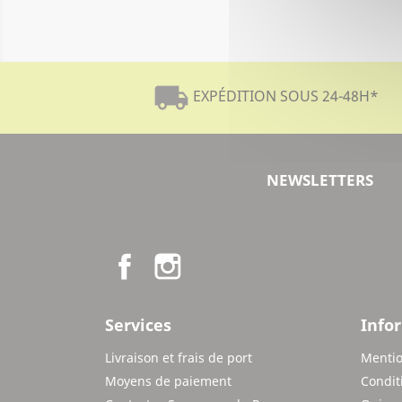
local_shipping
EXPÉDITION SOUS 24-48H
*
NEWSLETTERS
Facebook
Instagram
Services
Info
Livraison et frais de port
Mentio
Moyens de paiement
Condit