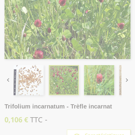


Trifolium incarnatum - Trèfle incarnat
0,106 €
TTC