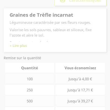
Caractéristiques
remove_red_eye
Graines de Trèfle incarnat
Légumineuse caractérisée par ses fleurs rouges.
Valorise les sols pauvres, sableux et siliceux, fixe
l'azote et aère le sol.
Enracinement profond.
Désherbage naturel.
Remise sur la quantité
Quantité
Vous économisez
100
Jusqu'à 4,00 €
250
Jusqu'à 17,71 €
500
Jusqu'à 39,27 €