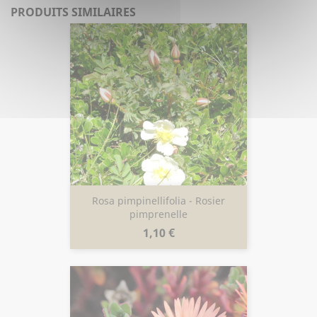
PRODUITS SIMILAIRES
Rosa pimpinellifolia - Rosier
pimprenelle
Prix
1,10 €