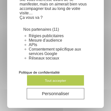
manifester, mais on aimerait bien vous
accompagner tout au long de votre
search
En lire plus
visite…
Ça vous va ?
Nos partenaires (11)
Régies publicitaires
Mesure d'audience
APIs
Consentement spécifique aux
services Google
Réseaux sociaux
Politique de confidentialité
Tout accepter
Les engrais verts
Personnaliser
search
En lire plus