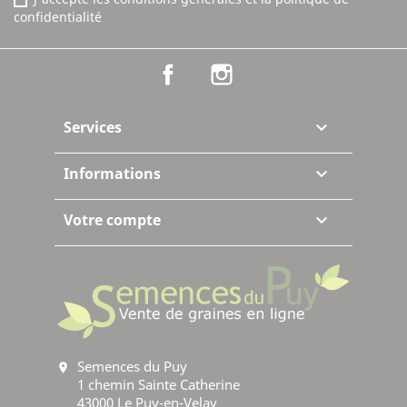
confidentialité
Facebook
Instagram
Services

Informations

Votre compte

Semences du Puy
location_on
1 chemin Sainte Catherine
43000 Le Puy-en-Velay