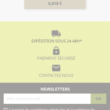
Prix
0,018 €
local_shipping
EXPÉDITION SOUS 24-48H
*
lock
PAIEMENT SÉCURISÉ
mail
CONTACTEZ NOUS
NEWSLETTERS
J'accepte les conditions générales et la politique de