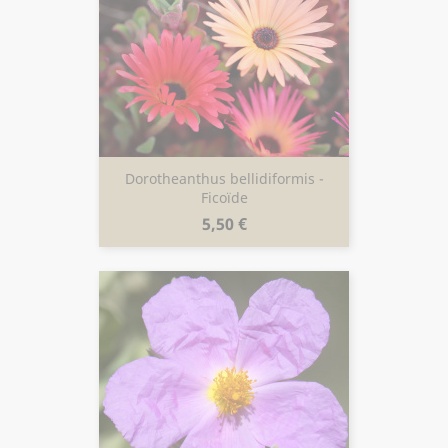
Dorotheanthus bellidiformis -
Ficoïde
Prix
5,50 €