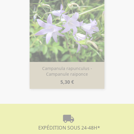
Campanula rapunculus -
Campanule raiponce
Prix
5,30 €
local_shipping
EXPÉDITION SOUS 24-48H
*