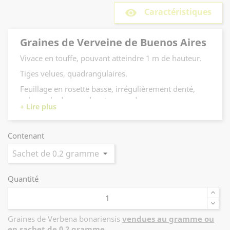
Caractéristiques
remove_red_eye
Graines de Verveine de Buenos Aires
Vivace en touffe, pouvant atteindre 1 m de hauteur.
Tiges velues, quadrangulaires.
Feuillage en rosette basse, irrégulièrement denté,
velu sur le dessus, duveteux en dessous.
Petites fleurs tubulaires en corymbe, à l'extrémité
des tiges. Floraison de juillet à septembre, oscillant
Contenant
entre le violet et le bleu lavande.
Supporte la sécheresse.
Quantité
Graines de Verbena bonariensis
vendues au gramme ou
en sachet de 0,2 gramme
.