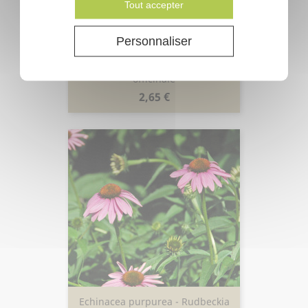
Tout accepter
Personnaliser
Anchusa officinalis - Buglosse
officinale
Prix
2,65 €
Echinacea purpurea - Rudbeckia