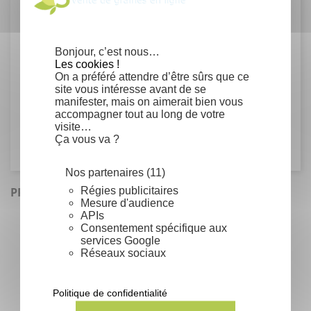
Rendement
Germination moyenne : environ 1000
Bonjour, c’est nous…
plants au gramme en laboratoire.
Les cookies !
On a préféré attendre d’être sûrs que ce
site vous intéresse avant de se
Famille
manifester, mais on aimerait bien vous
accompagner tout au long de votre
Verbenaceae
visite…
Ça vous va ?
Nos partenaires (11)
Régies publicitaires
PRODUITS SIMILAIRES
Mesure d'audience
APIs
Consentement spécifique aux
services Google
Réseaux sociaux
Politique de confidentialité