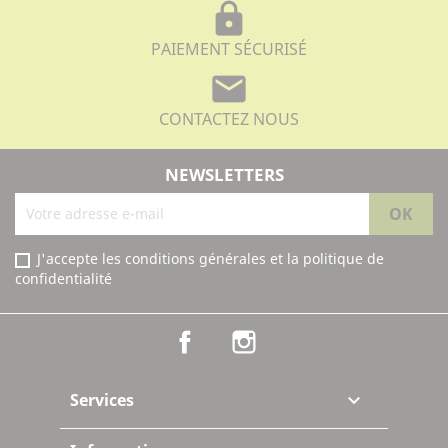
lock
PAIEMENT SÉCURISÉ
mail
CONTACTEZ NOUS
NEWSLETTERS
J'accepte les conditions générales et la politique de
confidentialité
Facebook
Instagram
Services
