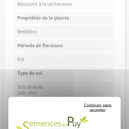
Résistant à la sècheresse
Propriétés de la plante
Mellifère
Période de floraison
Eté
Type de sol
Sols drainés
Sols secs
Continuer sans
Conditionnement
accepter
Au gramme ou en sachet de 0.2 gramme.