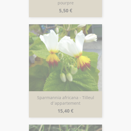
pourpre
Prix
5,50 €
Sparmannia africana - Tilleul
d'appartement
Prix
15,40 €