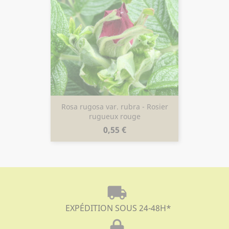
Rosa rugosa var. rubra - Rosier
rugueux rouge
Prix
0,55 €
local_shipping
EXPÉDITION SOUS 24-48H
*
lock