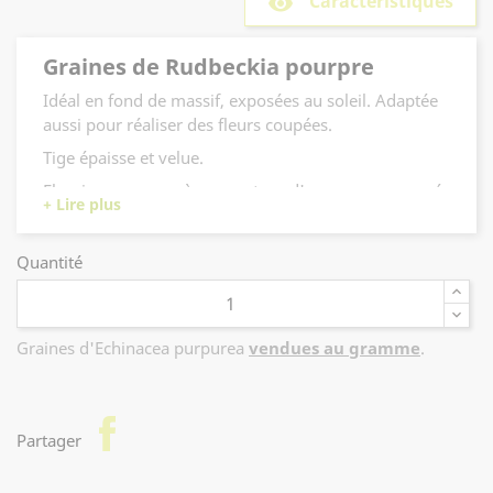
Caractéristiques
remove_red_eye
Graines de Rudbeckia pourpre
Idéal en fond de massif, exposées au soleil. Adaptée
aussi pour réaliser des fleurs coupées.
Tige épaisse et velue.
Floraison pourpre à rose autour d'un cœur composé
de fleurs tubulées, de juin à septembre.
Hauteur : 100 cm et plus.
Quantité
Graines d'Echinacea purpurea
vendues au gramme
.
facebook
Partager