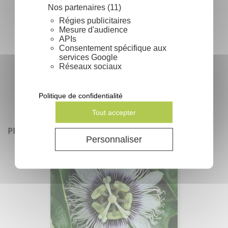
Nos partenaires (11)
Régies publicitaires
Mesure d'audience
APIs
Consentement spécifique aux
services Google
Comment intégrer des graminées dans
Réseaux sociaux
votre jardin ?
Politique de confidentialité
search
En lire plus
Tout accepter
PRODUITS SIMILAIRES
Personnaliser