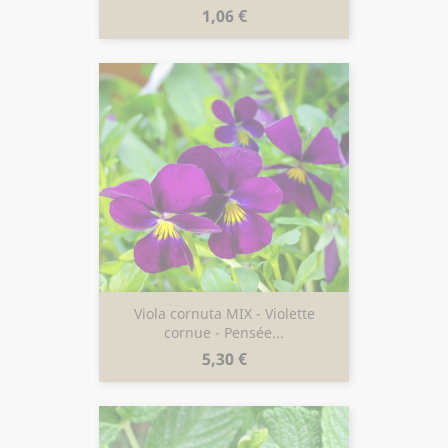
Prix
1,06 €
Viola cornuta MIX - Violette
cornue - Pensée...
Prix
5,30 €