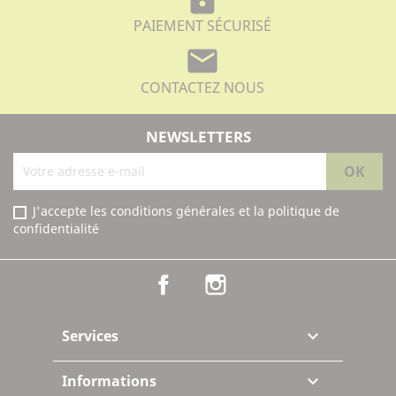
PAIEMENT SÉCURISÉ
mail
CONTACTEZ NOUS
NEWSLETTERS
J'accepte les conditions générales et la politique de
confidentialité
Facebook
Instagram
Services

Informations
