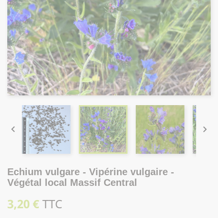


Echium vulgare - Vipérine vulgaire -
Végétal local Massif Central
3,20 €
TTC