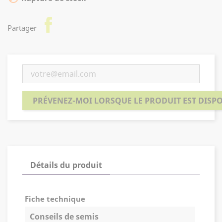
facebook
Partager
PRÉVENEZ-MOI LORSQUE LE PRODUIT EST DISP
Détails du produit
Fiche technique
Conseils de semis