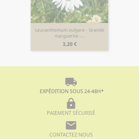
Leucanthemum vulgare - Grande
marguerite -...
Prix
3,20 €
local_shipping
EXPÉDITION SOUS 24-48H
*
lock
PAIEMENT SÉCURISÉ
mail
CONTACTEZ NOUS