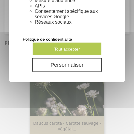
Famille
Mesure d'audience
APIs
Consentement spécifique aux
Boraginaceae
services Google
Réseaux sociaux
Politique de confidentialité
PRODUITS SIMILAIRES
Tout accepter
Personnaliser
Daucus carota - Carotte sauvage -
Végétal...