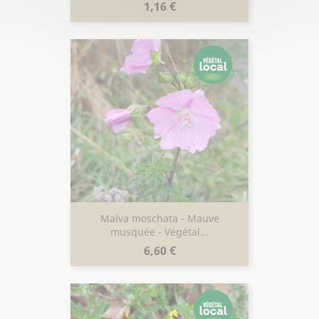
Prix
1,16 €
Malva moschata - Mauve
musquée - Végétal...
Prix
6,60 €