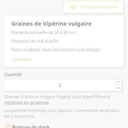
Caractéristiques
remove_red_eye
Graines de Vipérine vulgaire
Plante bisannuelle de 30 à 80 cm.
Floraison de mai à août.
Fleurs d'abord roses (en bouton) puis bleues.
C'est une plante mellifère.
Les graines de Vipérine vulgaire ont été
collectées en région Massif Central
Quantité
et bénéficient de la Marque "Végétal Local".
Pour en savoir davantage sur le Végétal Local,
découvrez notre article sur le blog en
cliquant
Graines d'Echium vulgare Végétal local Massif Central
ici
.
vendues au gramme
.
La quantité minimale pour pouvoir commander ce produit
est 2 Grammes

Rupture de stock