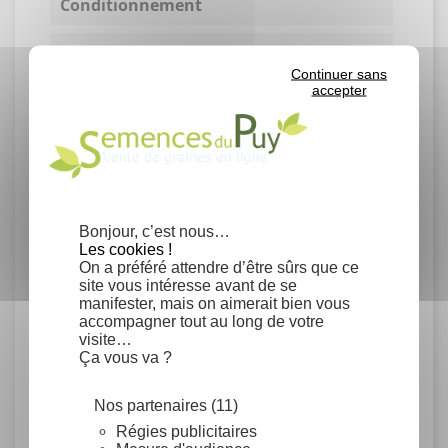
Conditionnement
Grammes
Continuer sans
accepter
Rendement
Germination moyenne : 30% en
laboratoire.
Un gramme contient environ 450 graines.
Bonjour, c’est nous…
Marque Végétal local
Les cookies !
On a préféré attendre d’être sûrs que ce
Herbacées
site vous intéresse avant de se
Région Massif Central
manifester, mais on aimerait bien vous
accompagner tout au long de votre
visite…
Provenance
Ça vous va ?
France
Nos partenaires (11)
Régies publicitaires