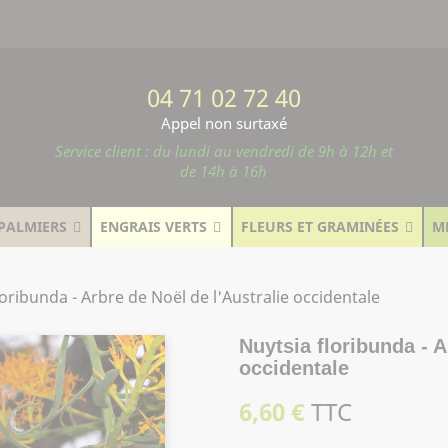
04 71 02 72 40
Appel non surtaxé
Service client : du lundi au vendredi de 9h à 12h et
de 14h à 16h
PALMIERS
ENGRAIS VERTS
FLEURS ET GRAMINÉES
M
loribunda - Arbre de Noël de l'Australie occidentale
Nuytsia floribunda - A
occidentale
6,60 €
TTC