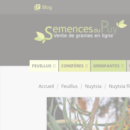
Panneau de gestion des cookies
library_books
Blog
FEUILLUS
CONIFÈRES
GRIMPANTES
Accueil
Feuillus
Nuytsia
Nuytsia f