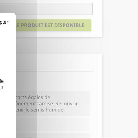
pter
SQUE LE PRODUIT EST DISPONIBLE
de
ng
trat à parts égales de
ecté et finement tamisé. Recouvrir
. Maintenir le semis humide.