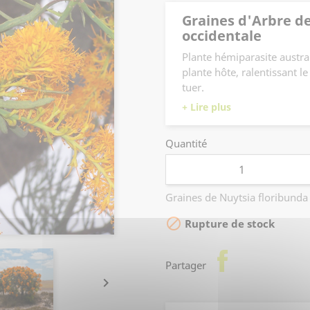
Graines d'Arbre de
occidentale
Plante hémiparasite austral
plante hôte, ralentissant l
tuer.
Nécessite donc une plante h
graminées, type Chiendent
Quantité
Peut atteindre 10 m.
Floraison estivale jaune-or
Graines de Nuytsia floribund

Rupture de stock
facebook
Partager
