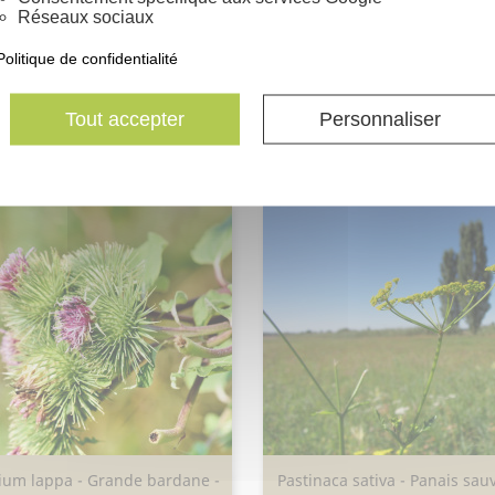
Germination moyenne : 40% 
Réseaux sociaux
Un gramme contient environ
Politique de confidentialité
Loranthaceae
Tout accepter
Personnaliser
ium lappa - Grande bardane -
Pastinaca sativa - Panais sau