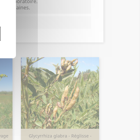
en laboratoire.
 10 graines.
vage
Glycyrrhiza glabra - Réglisse -