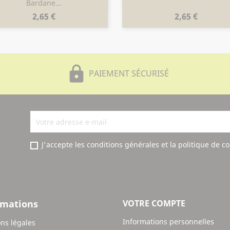
Aperçu rapide
Aperçu rapide


Bardane...
Prix
Prix
2,65 €
2,65 €
lock
PAIEMENT SÉCURISÉ
J'accepte les conditions générales et la politique de co
rmations
VOTRE COMPTE
Informations personnelles
ns légales