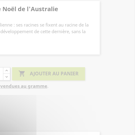
 Noël de l'Australie
ienne : ses racines se fixent au racine de la
e développement de cette dernière, sans la
ôte pour survivre (privilégier les
).
ange brillant.

AJOUTER AU PANIER
a
vendues au gramme
.