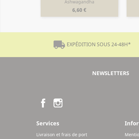
Aperçu rapide

Ashwagandha
Prix
6,60 €
local_shipping
EXPÉDITION SOUS 24-48H
*
NEWSLETTERS
Facebook
Instagram
Services
Info
Livraison et frais de port
Mentio