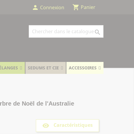
shopping_cart
person
Panier
Connexion

ÉLANGES
SEDUMS ET CIE
ACCESSOIRES
rbre de Noël de l'Australie
Caractéristiques
remove_red_eye