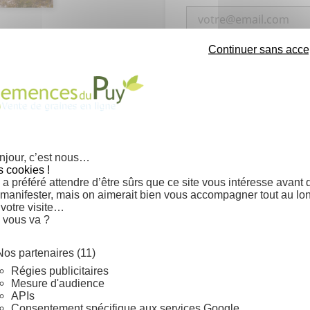
Continuer sans acce
PRÉVENEZ-MOI LOR
njour, c’est nous…
s cookies !
a préféré attendre d’être sûrs que ce site vous intéresse avant 
 manifester, mais on aimerait bien vous accompagner tout au lo
 votre visite…
Semis à 18-20°C sur un subs
 vous va ?
sable/terre/terreau, désinf
très légèrement les graines
Nos partenaires (11)
Régies publicitaires
Grammes
Mesure d'audience
APIs
Consentement spécifique aux services Google