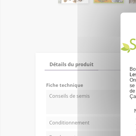
Détails du produit
Bo
Le
On 
Fiche technique
se
de
Conseils de semis
Ça
Conditionnement