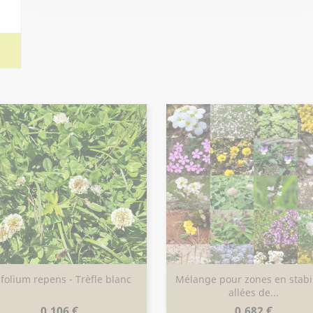
ifolium repens - Trèfle blanc
Mélange pour zones en stabil
Aperçu rapide
Aperçu rapide


allées de...
Prix
Prix
0,106 €
0,682 €