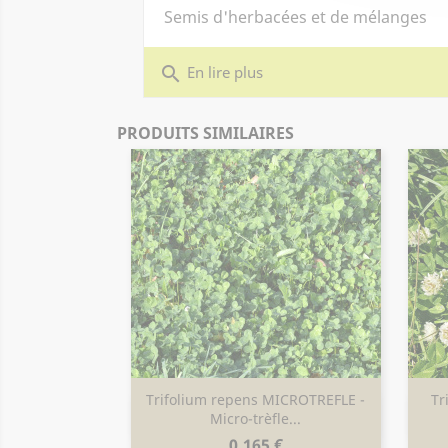
Semis d'herbacées et de mélanges
search
En lire plus
PRODUITS SIMILAIRES
Trifolium repens MICROTREFLE -
Tr
Aperçu rapide

Micro-trèfle...
Prix
0,165 €