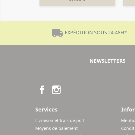
local_shipping
EXPÉDITION SOUS 24-48H
*
NEWSLETTERS
Facebook
Instagram
Services
Info
Livraison et frais de port
Mentio
Moyens de paiement
Condit