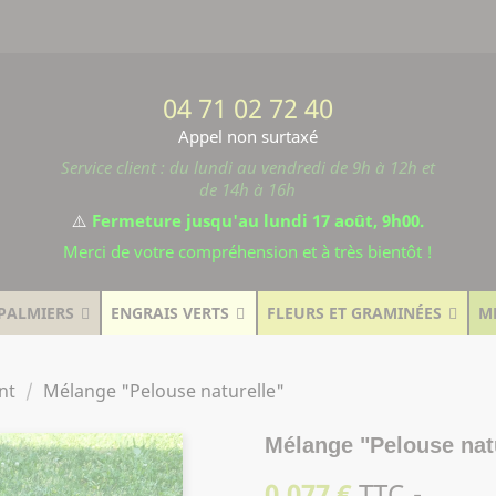
04 71 02 72 40
Appel non surtaxé
Service client : du lundi au vendredi de 9h à 12h et
de 14h à 16h
⚠️
Fermeture jusqu'au lundi 17 août, 9h00.
Merci de votre compréhension et à très bientôt !
PALMIERS
ENGRAIS VERTS
FLEURS ET GRAMINÉES
M
nt
Mélange "Pelouse naturelle"
Mélange "Pelouse nat
0,077 €
TTC