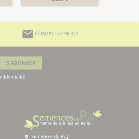
mail
CONTACTEZ NOUS
nfidentialité
Semences du Puy
location_on