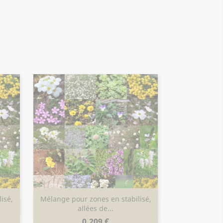
isé,
Mélange pour zones en stabilisé,
Aperçu rapide

allées de...
Prix
0,209 €