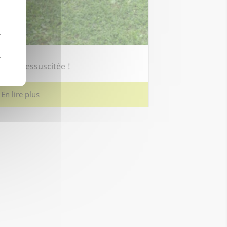
u climat local. Vous allez diminuer votre
re une bonne action pour l'environnement.
fondes des pelouses naturelles aident à
t améliorent sa structure.
louse ressuscitée !
En lire plus