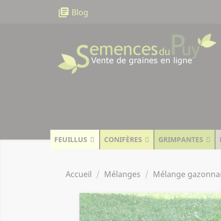
Panneau de gestion des cookies
library_books
Blog
FEUILLUS
CONIFÈRES
GRIMPANTES
Accueil
Mélanges
Mélange gazonna