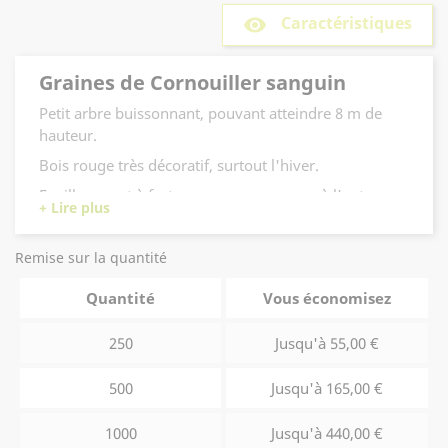
Caractéristiques
remove_red_eye
Graines de Cornouiller sanguin
Petit arbre buissonnant, pouvant atteindre 8 m de
hauteur.
Bois rouge très décoratif, surtout l'hiver.
Feuillage vert à fortes nervures, pourpre à l'automne.
Fleurs blanches en début d'été.
Fructification en baies noires toxiques.
Remise sur la quantité
Sol moyen, calcaire.
Quantité
Vous économisez
Les graines de Cornus sanguinea sont collectées
dans la région Massif Central et portent la
250
Jusqu'à 55,00 €
marque "Végétal Local".
500
Jusqu'à 165,00 €
Pour en savoir davantage sur le Végétal Local,
découvrez notre article sur le blog
en cliquant
1000
Jusqu'à 440,00 €
ici
.