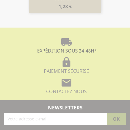
Prix
1,28 €
local_shipping
EXPÉDITION SOUS 24-48H
*
lock
PAIEMENT SÉCURISÉ
mail
CONTACTEZ NOUS
NEWSLETTERS