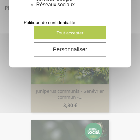
Réseaux sociaux
PRODUITS SIMILAIRES
Politique de confidentialité
Tout accepter
Personnaliser
Juniperus communis - Genévrier
commun -...
Prix
3,30 €