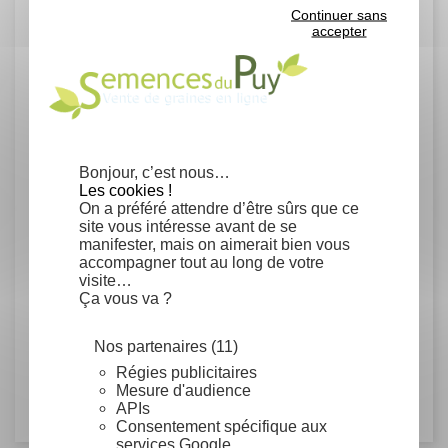
Continuer sans
Germination moyenne : 25% en
accepter
laboratoire.
Un gramme contient environ 15 graines.
Marque Végétal local
Ligneux
Bonjour, c’est nous…
Région Massif Central
Les cookies !
On a préféré attendre d’être sûrs que ce
site vous intéresse avant de se
Provenance
manifester, mais on aimerait bien vous
accompagner tout au long de votre
France
visite…
Ça vous va ?
Famille
Nos partenaires (11)
Régies publicitaires
Cornaceae
Mesure d'audience
APIs
Consentement spécifique aux
services Google