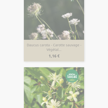
Daucus carota - Carotte sauvage -
Végétal...
Prix
1,16 €