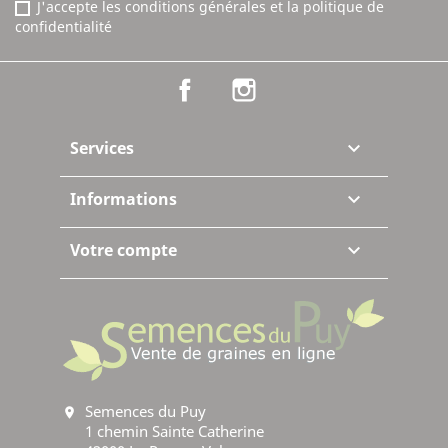
J'accepte les conditions générales et la politique de
confidentialité
Facebook
Instagram
Services

Informations

Votre compte

Semences du Puy
location_on
1 chemin Sainte Catherine