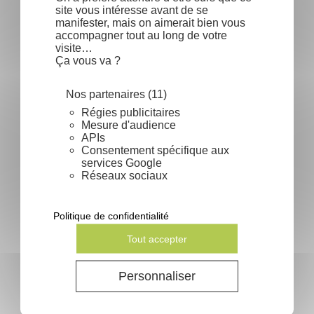
site vous intéresse avant de se
search
En lire plus
manifester, mais on aimerait bien vous
accompagner tout au long de votre
visite…
Ça vous va ?
Nos partenaires (11)
Régies publicitaires
Mesure d'audience
APIs
Consentement spécifique aux
services Google
Réseaux sociaux
Politique de confidentialité
Tout accepter
Quercus et glands : Guide pratique
Personnaliser
search
En lire plus