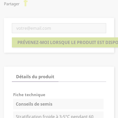
facebook
Partager
PRÉVENEZ-MOI LORSQUE LE PRODUIT EST DISP
Détails du produit
Fiche technique
Conseils de semis
Stratification froide à 3-5°C pendant 60