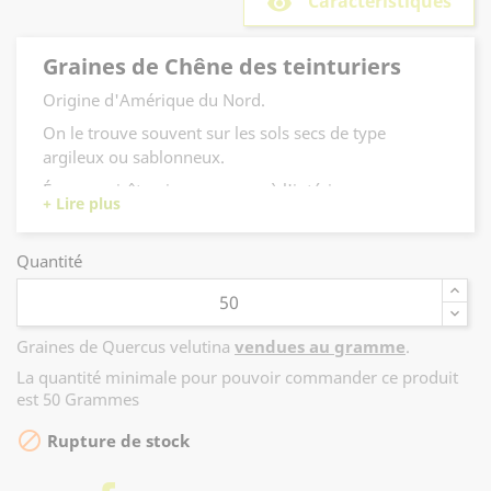
Caractéristiques
remove_red_eye
Graines de Chêne des teinturiers
Origine d'Amérique du Nord.
On le trouve souvent sur les sols secs de type
argileux ou sablonneux.
Écorce noirâtre, jaune orange à l'intérieur.
Feuillage vert foncé brillant, flamboyant à l'automne.
Quantité
Graines de Quercus velutina
vendues au gramme
.
La quantité minimale pour pouvoir commander ce produit
est 50 Grammes

Rupture de stock