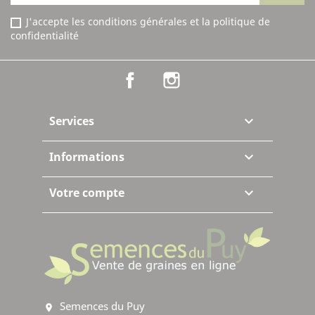
J'accepte les conditions générales et la politique de
confidentialité
Facebook
Instagram
Services

Informations

Votre compte

Semences du Puy
location_on