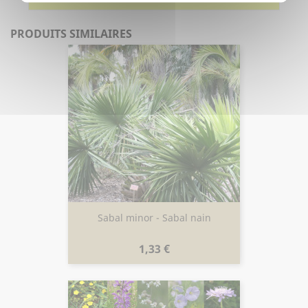
PRODUITS SIMILAIRES
Sabal minor - Sabal nain
Prix
1,33 €