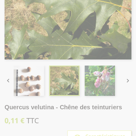


Quercus velutina - Chêne des teinturiers
0,11 €
TTC