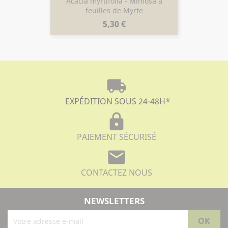
Acacia myrtifolia - Mimosa à
feuilles de Myrte
Prix
5,30 €
local_shipping
EXPÉDITION SOUS 24-48H
*
lock
PAIEMENT SÉCURISÉ
mail
CONTACTEZ NOUS
NEWSLETTERS