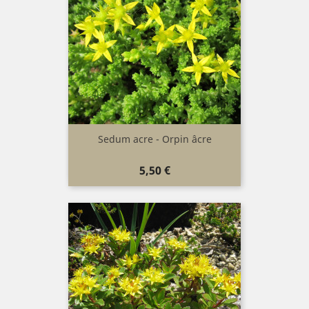
Sedum acre - Orpin âcre
Prix
5,50 €