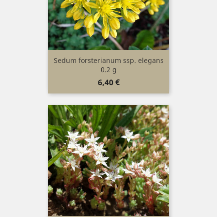
Sedum forsterianum ssp. elegans
0.2 g
Prix
6,40 €