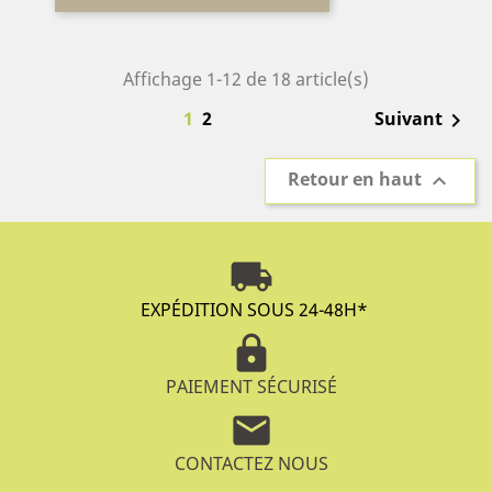
Affichage 1-12 de 18 article(s)
1
2
Suivant

Retour en haut

local_shipping
EXPÉDITION SOUS 24-48H
*
lock
PAIEMENT SÉCURISÉ
mail
CONTACTEZ NOUS