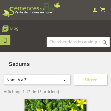
person
shopping_cart
library_books
Blog

Sedums
Nom, A à Z
Filtrer

Affichage 1-12 de 18 article(s)