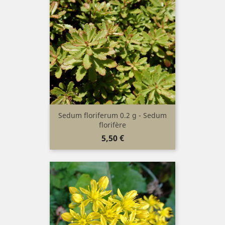
Sedum floriferum 0.2 g - Sedum
florifère
Prix
5,50 €