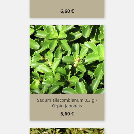
Prix
6,60 €
Sedum ellacombianum 0.3 g -
Orpin Japonais
Prix
6,60 €