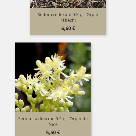
Sedum reflexum 0.5 g - Orpin
réfléchi
Prix
6,60 €
Sedum sediforme 0.2 g - Orpin de
Nice
Prix
5,50 €