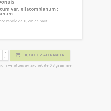
ponais
cum var. ellacombianum ;
ianum
ance rapide de 10 cm de haut.
n à août.
gétalisation de toitures

AJOUTER AU PANIER
anum
vendues au sachet de 0,3 gramme
.