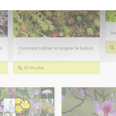
Se
search
in
Comment cultiver et soigner le Sedum
?
search
En lire plus