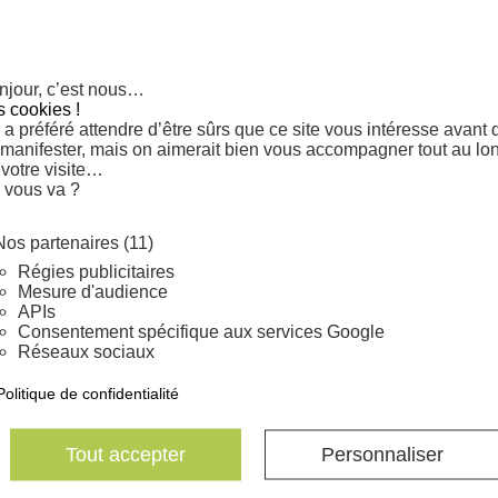
Sachet au poids
.)
0.3 gramme
njour, c’est nous…
s cookies !
Un sachet contient environ
a préféré attendre d’être sûrs que ce site vous intéresse avant 
: 30% en laboratoire.
 manifester, mais on aimerait bien vous accompagner tout au lo
 votre visite…
 vous va ?
Crassulaceae
Nos partenaires (11)
Régies publicitaires
Mesure d'audience
APIs
Consentement spécifique aux services Google
Réseaux sociaux
Politique de confidentialité
Tout accepter
Personnaliser