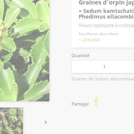
Graines d'orpin ja
= Sedum kamtschati
Phedimus ellacomb
Vivace tapissante à croiss
Feuillage abondant.
Floraison jaune pâle de jui
Utilisation : couvre-sol, vé
Quantité
Graines de Sedum ellacombi
facebook
Partager
