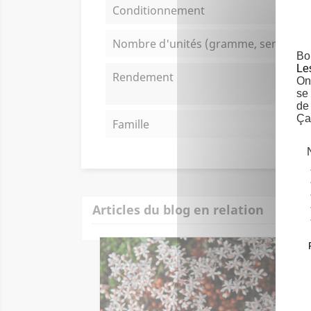
Conditionnement
Nombre d'unités (gramme, semence..
Bo
Le
Rendement
On 
se
de
Ça
Famille
Articles du blog en relation