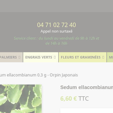
04 71 02 72 40
Appel non surtaxé
Service client : du lundi au vendredi de 9h à 12h et
de 14h à 16h
PALMIERS
ENGRAIS VERTS
FLEURS ET GRAMINÉES
M
um ellacombianum 0.3 g - Orpin Japonais
Sedum ellacombianum 
6,60 €
TTC