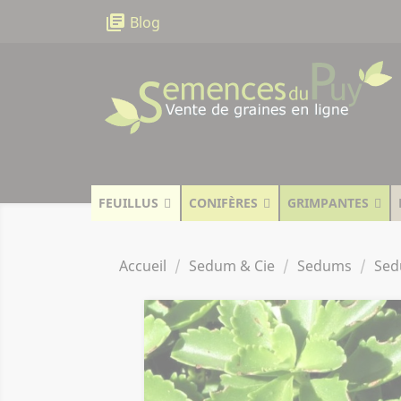
Panneau de gestion des cookies
library_books
Blog
FEUILLUS
CONIFÈRES
GRIMPANTES
Accueil
Sedum & Cie
Sedums
Sed