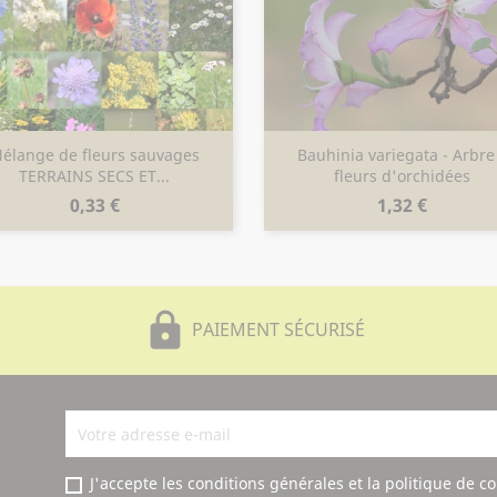
élange de fleurs sauvages
Bauhinia variegata - Arbre
Aperçu rapide
Aperçu rapide


TERRAINS SECS ET...
fleurs d'orchidées
Prix
Prix
0,33 €
1,32 €
lock
PAIEMENT SÉCURISÉ
J'accepte les conditions générales et la politique de co