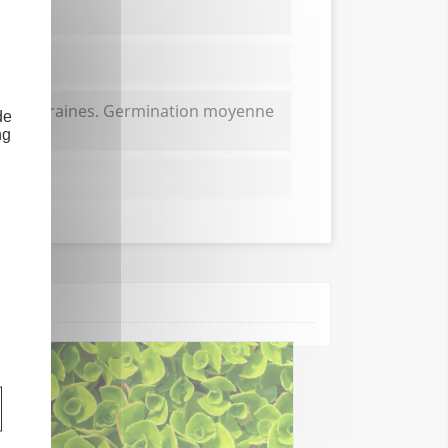
 4500 graines. Germination moyenne
de
ng