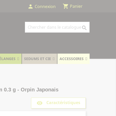
shopping_cart
person
Panier
Connexion

ÉLANGES
SEDUMS ET CIE
ACCESSOIRES
0.3 g - Orpin Japonais
Caractéristiques
remove_red_eye