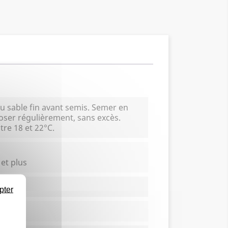
u sable fin avant semis. Semer en
roser régulièrement, sans excès.
tre 18 et 22°C.
 et plus
pter