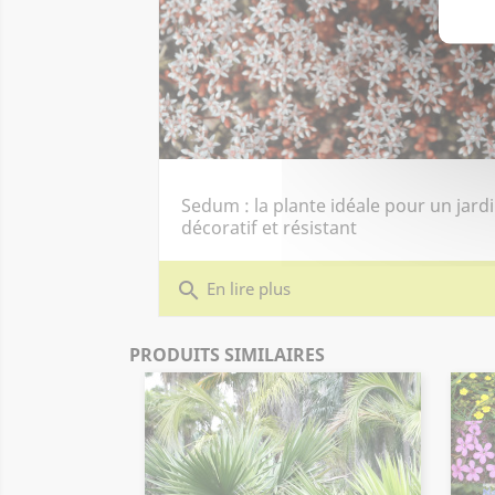
Sedum : la plante idéale pour un jard
décoratif et résistant
search
En lire plus
PRODUITS SIMILAIRES