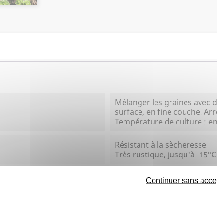
Mélanger les graines avec d
surface, en fine couche. Ar
Température de culture : en
Résistant à la sècheresse
Très rustique, jusqu'à -15°C
Mellifère
Continuer sans acce
Eté