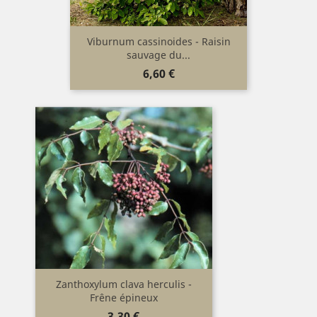
Viburnum cassinoides - Raisin
sauvage du...
Prix
6,60 €
Zanthoxylum clava herculis -
Frêne épineux
Prix
3,30 €