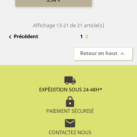
Affichage 13-21 de 21 article(s)
1
2
Précédent

Retour en haut

local_shipping
EXPÉDITION SOUS 24-48H
*
lock
PAIEMENT SÉCURISÉ
mail
CONTACTEZ NOUS