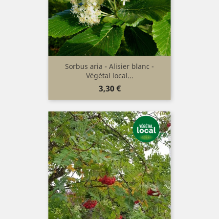
Sorbus aria - Alisier blanc -
Végétal local...
Prix
3,30 €