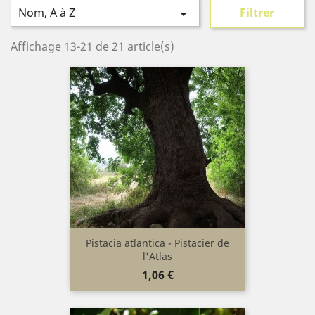
Nom, A à Z
Filtrer

Affichage 13-21 de 21 article(s)
Pistacia atlantica - Pistacier de
l'Atlas
Prix
1,06 €