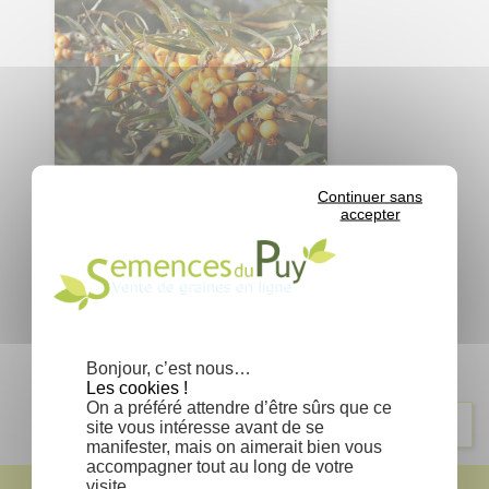
Continuer sans
accepter
Hippophae rhamnoides -
Argousier
Prix
1,06 €
Affichage 1-1 de 1 article(s)
Bonjour, c’est nous…
Les cookies !
On a préféré attendre d’être sûrs que ce
Retour en haut

site vous intéresse avant de se
manifester, mais on aimerait bien vous
accompagner tout au long de votre
visite…