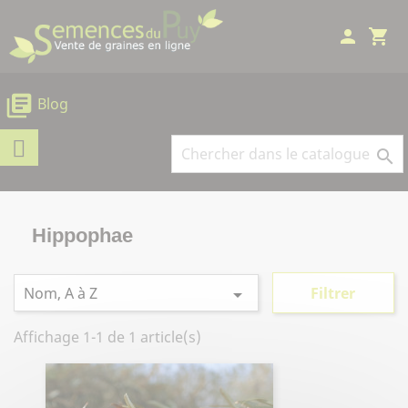
Panneau de gestion des cookies
person
shopping_cart
library_books
Blog

Hippophae
Nom, A à Z
Filtrer

Affichage 1-1 de 1 article(s)