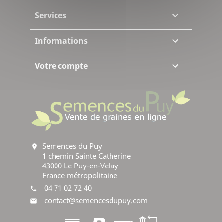
Services

Informations

Votre compte

Semences du Puy
location_on
1 chemin Sainte Catherine
43000 Le Puy-en-Velay
France métropolitaine
04 71 02 72 40
phone
contact@semencesdupuy.com
mail