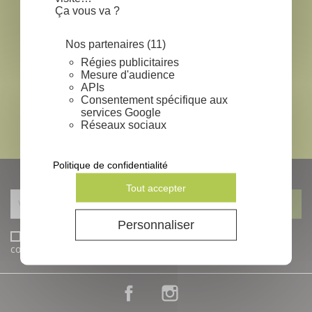
Ça vous va ?
local_shipping
EXPÉDITION SOUS 24-48H
*
Nos partenaires (11)
lock
Régies publicitaires
Mesure d'audience
APIs
PAIEMENT SÉCURISÉ
Consentement spécifique aux
mail
services Google
Réseaux sociaux
CONTACTEZ NOUS
Politique de confidentialité
NEWSLETTERS
Tout accepter
Personnaliser
J'accepte les conditions générales et la politique de
confidentialité
Facebook
Instagram