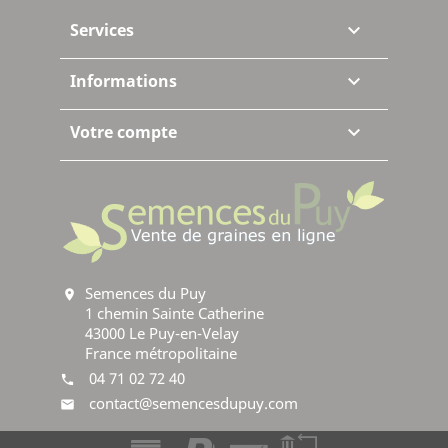
Services

Informations

Votre compte

Semences du Puy
location_on
1 chemin Sainte Catherine
43000 Le Puy-en-Velay
France métropolitaine
04 71 02 72 40
phone
contact@semencesdupuy.com
mail