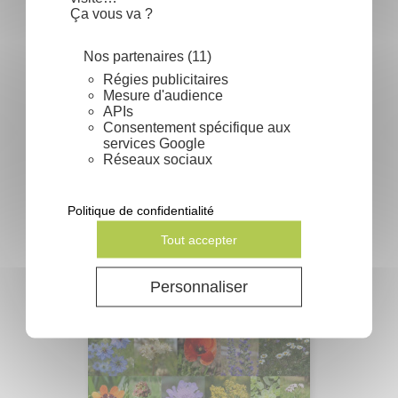
Ça vous va ?
Nos partenaires (11)
Régies publicitaires
Mesure d'audience
APIs
Consentement spécifique aux
services Google
Sabal minor - Sabal nain
Réseaux sociaux
Prix
1,33 €
Politique de confidentialité
Tout accepter
Personnaliser