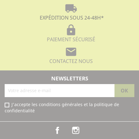
local_shipping
EXPÉDITION SOUS 24-48H
*
lock
PAIEMENT SÉCURISÉ
mail
CONTACTEZ NOUS
NEWSLETTERS
J'accepte les conditions générales et la politique de
confidentialité
Facebook
Instagram