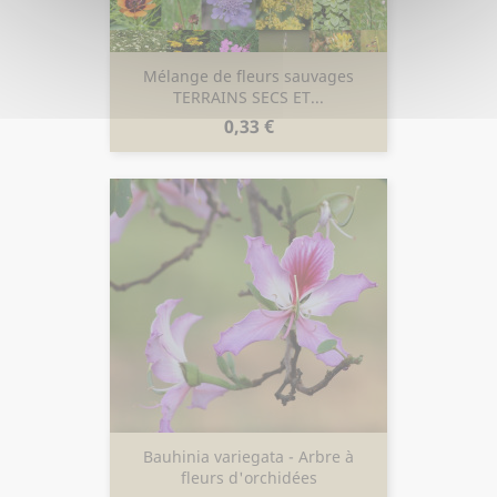
Mélange de fleurs sauvages
TERRAINS SECS ET...
Prix
0,33 €
Bauhinia variegata - Arbre à
fleurs d'orchidées