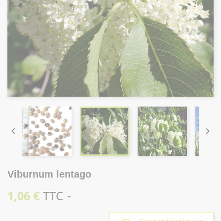


Viburnum lentago
1,06 €
TTC