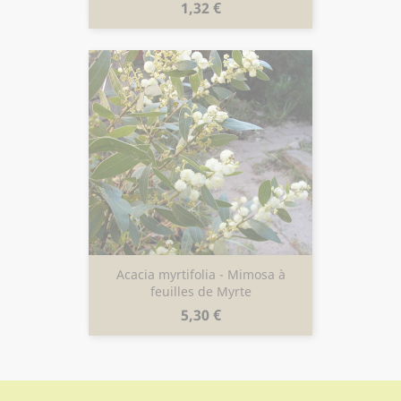
Prix
1,32 €
Acacia myrtifolia - Mimosa à
feuilles de Myrte
Prix
5,30 €