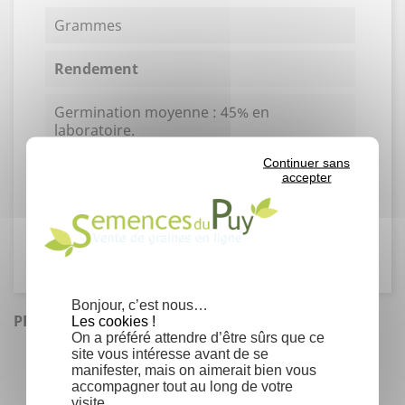
Grammes
Rendement
Germination moyenne : 45% en
laboratoire.
Un gramme contient environ 20 graines.
Continuer sans
accepter
Famille
Adoxaceae
Bonjour, c’est nous…
PRODUITS SIMILAIRES
Les cookies !
On a préféré attendre d’être sûrs que ce
site vous intéresse avant de se
manifester, mais on aimerait bien vous
accompagner tout au long de votre
visite…