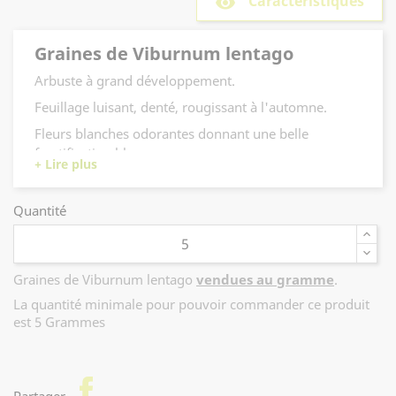
Caractéristiques
remove_red_eye
Graines de Viburnum lentago
Arbuste à grand développement.
Feuillage luisant, denté, rougissant à l'automne.
Fleurs blanches odorantes donnant une belle
fructification bleue.
Quantité
Graines de Viburnum lentago
vendues au gramme
.
La quantité minimale pour pouvoir commander ce produit
est 5 Grammes
facebook
Partager