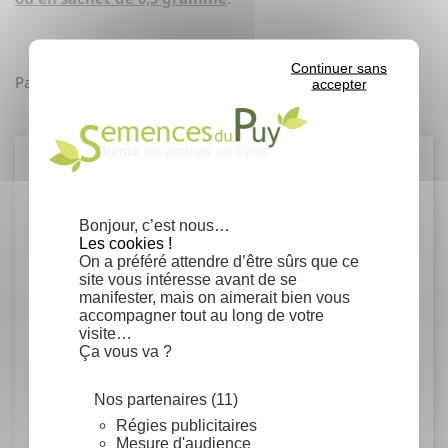
Continuer sans
facebook
Partager
accepter
Détails du produit
Bonjour, c’est nous…
Fiche technique
Les cookies !
On a préféré attendre d’être sûrs que ce
Conseils de semis
site vous intéresse avant de se
manifester, mais on aimerait bien vous
accompagner tout au long de votre
Stratification froide à 3-5°C pendant 90
visite…
jours. Puis semis en terrines sur un
Ça vous va ?
mélange à parts égales de sable/tourbe
finement tamisé. Maintenir le semis
Nos partenaires (11)
humide.
Régies publicitaires
Mesure d'audience