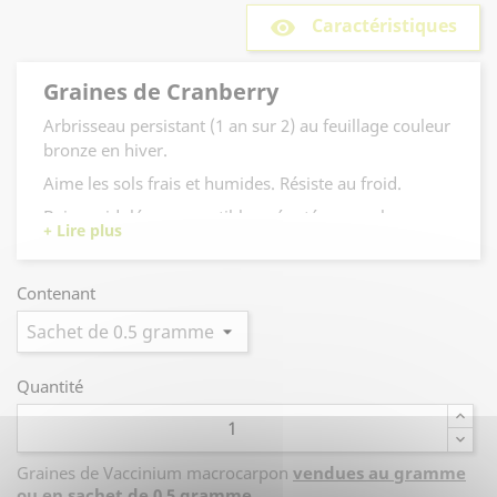
Caractéristiques
remove_red_eye
Graines de Cranberry
Arbrisseau persistant (1 an sur 2) au feuillage couleur
bronze en hiver.
Aime les sols frais et humides. Résiste au froid.
Baies acidulées, comestibles, réputées pour la
fabrication de confitures, de sirops.
Contenant
Quantité
Graines de Vaccinium macrocarpon
vendues au gramme
ou en sachet de 0,5 gramme
.