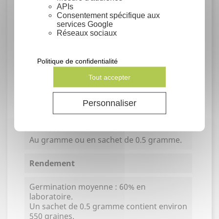
Rusticité
APIs
Consentement spécifique aux
services Google
Très rustique, jusqu'à -15°C et plus
Réseaux sociaux
Propriétés de la plante
Politique de confidentialité
Fruits comestibles
Tout accepter
Jardin-forêt
Médicinale
Personnaliser
Conditionnement
Au gramme ou en sachet de 0.5 gramme.
Rendement
Germination moyenne : 60% en
laboratoire.
Un sachet de 0.5 gramme contient environ
550 graines.