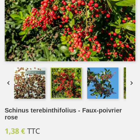


Schinus terebinthifolius - Faux-poivrier
rose
1,38 €
TTC