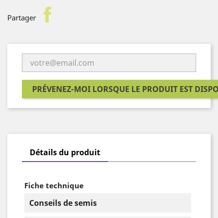
facebook
Partager
PRÉVENEZ-MOI LORSQUE LE PRODUIT EST DISP
Détails du produit
Fiche technique
Conseils de semis