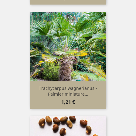
Trachycarpus wagnerianus -
Palmier miniature...
Prix
1,21 €