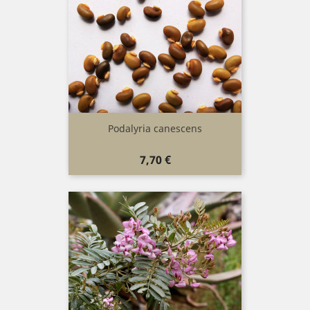
Podalyria canescens
Prix
7,70 €