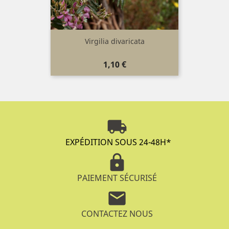
Virgilia divaricata
Prix
1,10 €
local_shipping
EXPÉDITION SOUS 24-48H
*
lock
PAIEMENT SÉCURISÉ
mail
CONTACTEZ NOUS