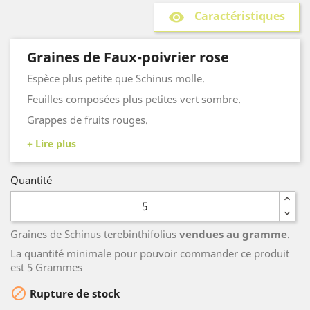
Caractéristiques
remove_red_eye
Graines de Faux-poivrier rose
Espèce plus petite que Schinus molle.
Feuilles composées plus petites vert sombre.
Grappes de fruits rouges.
Tolère les embruns.
Quantité
Graines de Schinus terebinthifolius
vendues au gramme
.
La quantité minimale pour pouvoir commander ce produit
est 5 Grammes

Rupture de stock