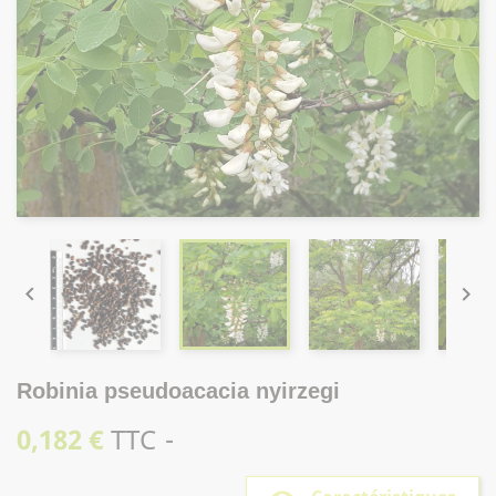


Robinia pseudoacacia nyirzegi
0,182 €
TTC