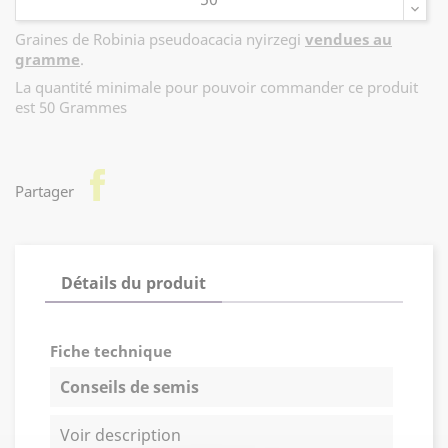
d'humidité après le semis
Graines de Robinia pseudoacacia nyirzegi
vendues au
gramme
.
La quantité minimale pour pouvoir commander ce produit
est 50 Grammes
facebook
Partager
Détails du produit
Fiche technique
Conseils de semis
Voir description