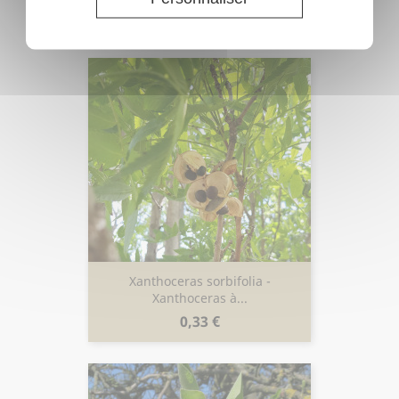
Prix
0,182 €
Xanthoceras sorbifolia -
Xanthoceras à...
Prix
0,33 €