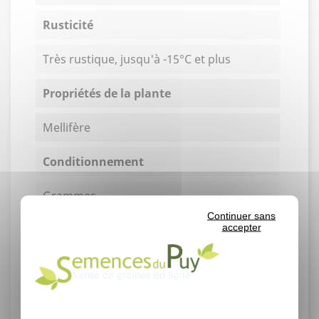
Rusticité
Très rustique, jusqu'à -15°C et plus
Propriétés de la plante
Mellifère
Conditionnement
Grammes
Continuer sans
accepter
Rendement
Germination moyenne : 50% en
laboratoire.
Un gramme contient environ 40 graines.