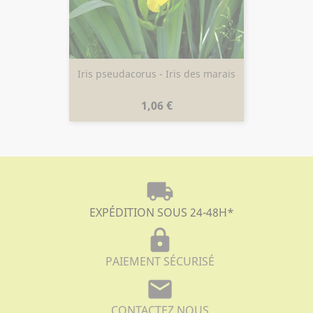
Iris pseudacorus - Iris des marais
Prix
1,06 €
local_shipping
EXPÉDITION SOUS 24-48H
*
lock
PAIEMENT SÉCURISÉ
mail
CONTACTEZ NOUS