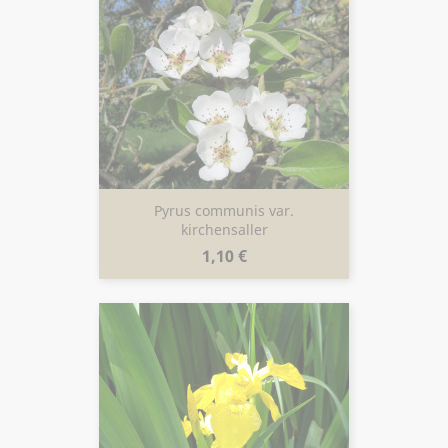
Pyrus communis var.
kirchensaller
Prix
1,10 €