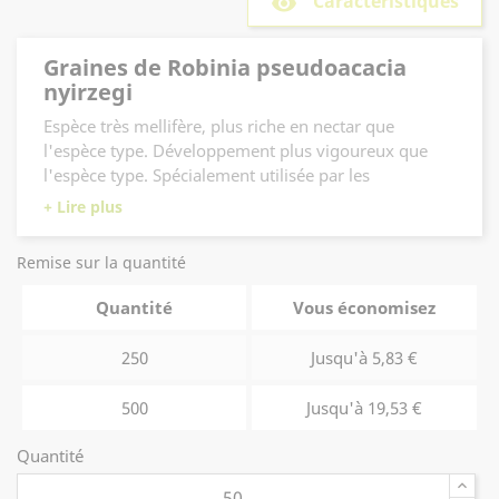
Caractéristiques
remove_red_eye
Graines de Robinia pseudoacacia
nyirzegi
Espèce très mellifère, plus riche en nectar que
l'espèce type. Développement plus vigoureux que
l'espèce type. Spécialement utilisée par les
apiculteurs.
Floraison plus tardive.
Remise sur la quantité
Semis en place au printemps
ou traitement à l'eau chaude comme suit pour
Quantité
Vous économisez
accélérer la germination : Porter à ébullition une
quantité d'eau proportionnée au volume des graines
250
Jusqu'à 5,83 €
à traiter. Jeter cette eau sur ces graines préalablement
étalées sur un tamis. Ensuite faire tremper les graines
500
Jusqu'à 19,53 €
pendant 12 h dans l'eau recueillie dans un récipient
placé sous le tamis. Laisser réessuyer et semer.
Quantité
Attention !!! Ce traitement fragilise les graines et
demande de bonnes conditions de chaleur et