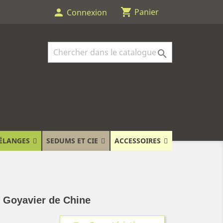
shopping_cart
person
Panier
Connexion

ÉLANGES
SEDUMS ET CIE
ACCESSOIRES
- Goyavier de Chine