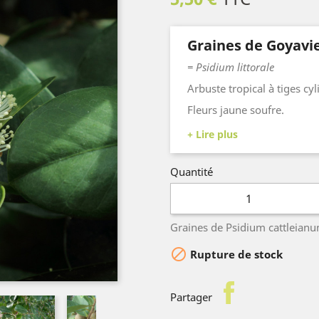
Graines de Goyavie
= Psidium littorale
Arbuste tropical à tiges cy
Fleurs jaune soufre.
Fruits rouges comestibles (
consommation.
Quantité
Graines de Psidium cattleian

Rupture de stock
facebook
Partager