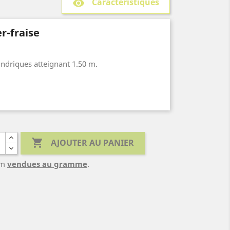
Caractéristiques
remove_red_eye
r-fraise
lindriques atteignant 1.50 m.
souvent cuits), préférés à Guajava pour la

AJOUTER AU PANIER
um
vendues au gramme
.