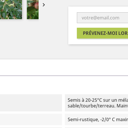

PRÉVENEZ-MOI LOR
Semis à 20-25°C sur un méla
sable/tourbe/terreau. Maint
Semi-rustique, -2/0° C ma