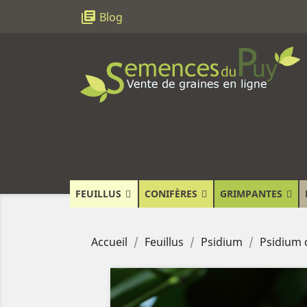
library_books
Blog
FEUILLUS
CONIFÈRES
GRIMPANTES
Accueil
Feuillus
Psidium
Psidium 