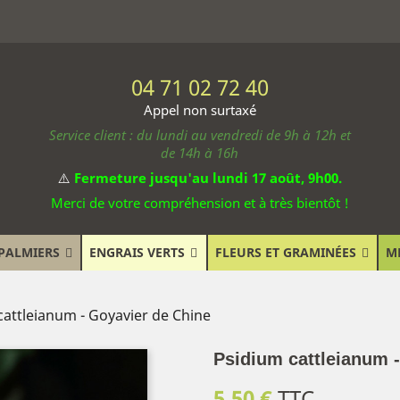
04 71 02 72 40
Appel non surtaxé
Service client : du lundi au vendredi de 9h à 12h et
de 14h à 16h
⚠️
Fermeture jusqu'au lundi 17 août, 9h00.
Merci de votre compréhension et à très bientôt !
PALMIERS
ENGRAIS VERTS
FLEURS ET GRAMINÉES
M
cattleianum - Goyavier de Chine
Psidium cattleianum 
5,50 €
TTC