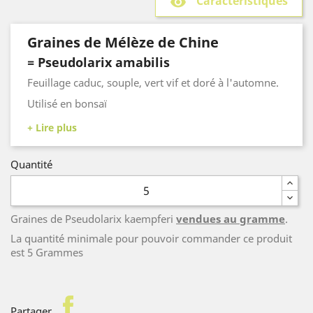
Caractéristiques
remove_red_eye
Graines de Mélèze de Chine
= Pseudolarix amabilis
Feuillage caduc, souple, vert vif et doré à l'automne.
Utilisé en bonsaï
Quantité
Graines de Pseudolarix kaempferi
vendues au gramme
.
La quantité minimale pour pouvoir commander ce produit
est 5 Grammes
facebook
Partager