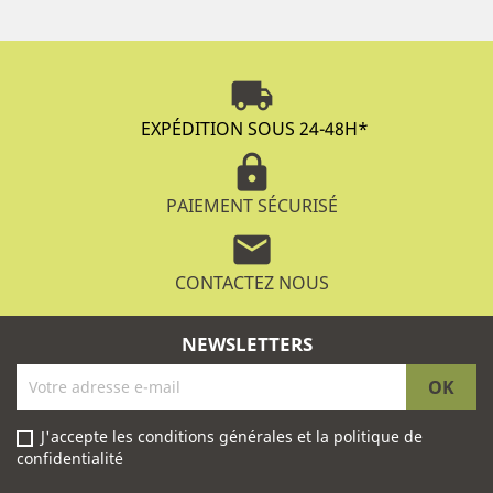
local_shipping
EXPÉDITION SOUS 24-48H
*
lock
PAIEMENT SÉCURISÉ
mail
CONTACTEZ NOUS
NEWSLETTERS
J'accepte les conditions générales et la politique de
confidentialité