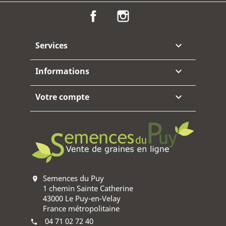
Facebook
Instagram
Services

Informations

Votre compte

Semences du Puy
location_on
1 chemin Sainte Catherine
43000 Le Puy-en-Velay
France métropolitaine
04 71 02 72 40
phone