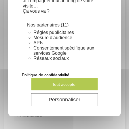
accompagner tout au long de votre
visite…
Conditionnement
Ça vous va ?
Sachet au poids
Nos partenaires (11)
Régies publicitaires
Nombre d'unités (gramme, semence...)
Mesure d'audience
APIs
0.5 gramme
Consentement spécifique aux
services Google
Réseaux sociaux
Rendement
Politique de confidentialité
Germination moyenne : 60% en
laboratoire.
Tout accepter
Un sachet contient environ 10 graines.
Personnaliser
Famille
Proteaceae