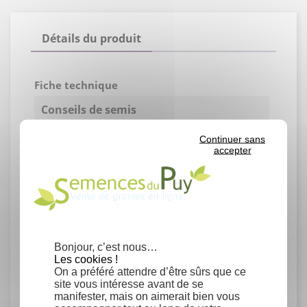
Détails du produit
Fiche technique
Conseils de semis
Continuer sans
Immersion des graines dans une eau à
accepter
50°C et laisser refroidir à température
ambiante. Trempage 24h. Semis à 8°C nuit
/ 25°C jour ou tôt au printemps, sur
mélange sable/tourbe stérilisé ou en sol
bien drainé. Attention : éviter l'excès
d'eau.
Bonjour, c’est nous…
Rusticité
Les cookies !
On a préféré attendre d’être sûrs que ce
site vous intéresse avant de se
Semi-rustique, -2/0° C maximum
manifester, mais on aimerait bien vous