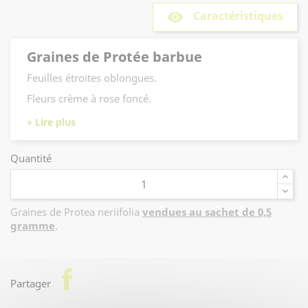
Caractéristiques
remove_red_eye
Graines de Protée barbue
Feuilles étroites oblongues.
Fleurs crème à rose foncé.
Quantité
Graines de Protea neriifolia
vendues au sachet de 0,5
gramme
.
facebook
Partager