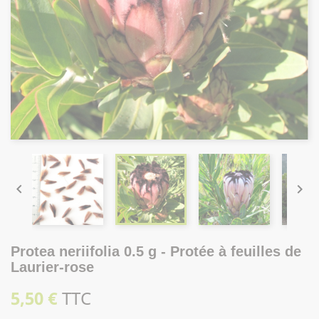


Protea neriifolia 0.5 g - Protée à feuilles de
Laurier-rose
5,50 €
TTC