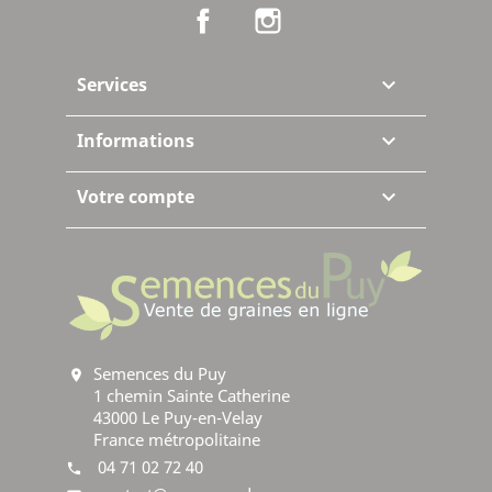
Facebook
Instagram
Services

Informations

Votre compte

Semences du Puy
location_on
1 chemin Sainte Catherine
43000 Le Puy-en-Velay
France métropolitaine
04 71 02 72 40
phone