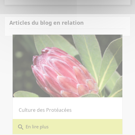
Articles du blog en relation
Culture des Protéacées
search
En lire plus