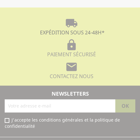
local_shipping
EXPÉDITION SOUS 24-48H
*
lock
PAIEMENT SÉCURISÉ
mail
CONTACTEZ NOUS
NEWSLETTERS
J'accepte les conditions générales et la politique de
confidentialité