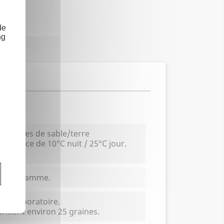
de
ng
s égales de sable/terre
ternance de 10°C nuit / 25°C jour.
 0.2 gramme.
en laboratoire.
ntient environ 25 graines.