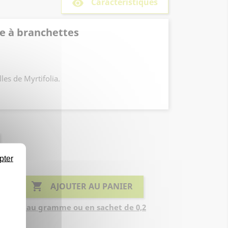
Caractéristiques
remove_red_eye
le à branchettes
les de Myrtifolia.
 de culture en pot
pter

AJOUTER AU PANIER
endues au gramme ou en sachet de 0,2