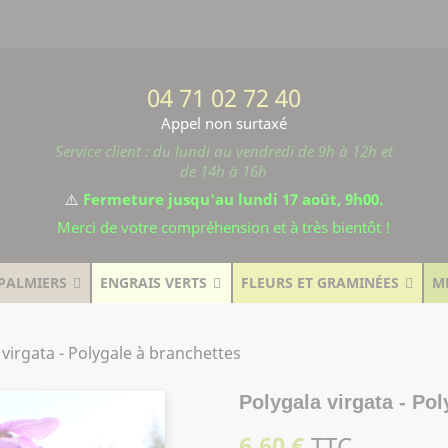
04 71 02 72 40
Appel non surtaxé
Service client : du lundi au vendredi de 9h à 12h et
de 14h à 16h
⚠️
Fermeture jusqu'au lundi 17 août, 9h00.
Merci de votre compréhension et à très bientôt !
PALMIERS
ENGRAIS VERTS
FLEURS ET GRAMINÉES
M
 virgata - Polygale à branchettes
Polygala virgata - Po
6,60 €
TTC