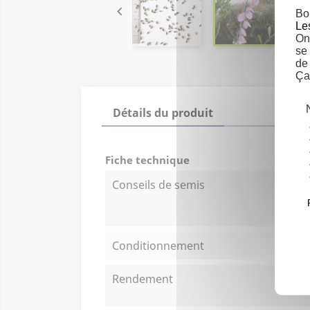

Bo
Le
On 
se
de
Ça
Détails du produit
Fiche technique
Conseils de semis
Conditionnement
Rendement