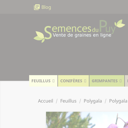
Panneau de gestion des cookies
library_books
Blog
FEUILLUS
CONIFÈRES
GRIMPANTES
Accueil
Feuillus
Polygala
Polygala