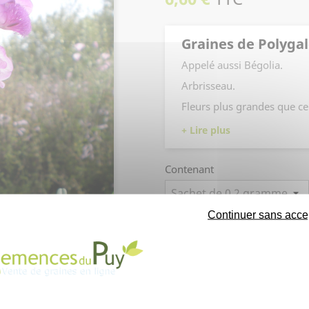
Graines de Polyga
Appelé aussi Bégolia.
Arbrisseau.
Fleurs plus grandes que cel
Serre tempérée. Possibilité
Contenant
Continuer sans acce
Quantité
Graines de Polygala virgata
v
gramme
.