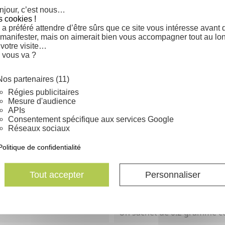

njour, c’est nous…
s cookies !
facebook
a préféré attendre d’être sûrs que ce site vous intéresse avant 
Partager
 manifester, mais on aimerait bien vous accompagner tout au lo
 votre visite…
 vous va ?
Nos partenaires (11)
Régies publicitaires
Mesure d'audience
APIs
Consentement spécifique aux services Google
Réseaux sociaux
Semis sur un mélange à part
franche/terreau avec une al
Politique de confidentialité
Maintenir le semis humide.
Tout accepter
Personnaliser
Au gramme ou en sachet de
Germination moyenne : 50% 
Un sachet de 0.2 gramme co