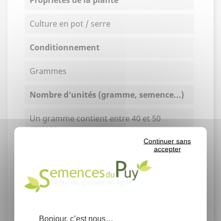
Culture en pot / serre
Conditionnement
Grammes
Nombre d'unités (gramme, semence...)
Un gramme contient entre 40 et 50
graines.
Continuer sans
accepter
Rendement
Germination moyenne : 55% en
laboratoire.
Famille
Bonjour, c’est nous…