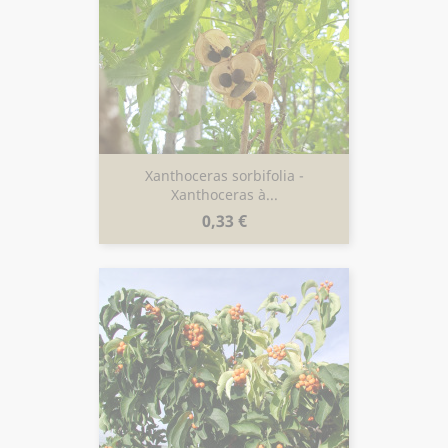
Xanthoceras sorbifolia -
Xanthoceras à...
Prix
0,33 €