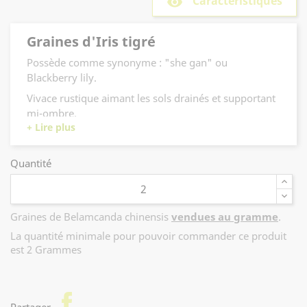
Caractéristiques
remove_red_eye
Graines d'Iris tigré
Possède comme synonyme : "she gan" ou
Blackberry lily.
Vivace rustique aimant les sols drainés et supportant
mi-ombre.
En été, fleurs mouchetées jaunes à rose orange.
Belle fructification de graines noires en automne.
Quantité
Graines de Belamcanda chinensis
vendues au gramme
.
La quantité minimale pour pouvoir commander ce produit
est 2 Grammes
facebook
Partager