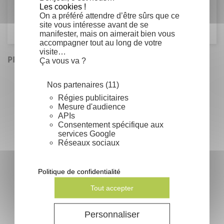
Les cookies !
Iridaceae
On a préféré attendre d’être sûrs que ce
site vous intéresse avant de se
manifester, mais on aimerait bien vous
accompagner tout au long de votre
visite…
PRODUITS SIMILAIRES
Ça vous va ?
Nos partenaires (11)
Régies publicitaires
Mesure d'audience
APIs
Consentement spécifique aux
services Google
Réseaux sociaux
Politique de confidentialité
Tout accepter
Adenanthera pavonina - Bois de
santal rouge...
Personnaliser
Prix
1,06 €