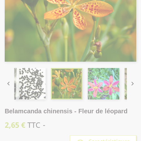


Belamcanda chinensis - Fleur de léopard
2,65 €
TTC