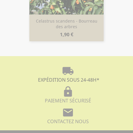
Celastrus scandens - Bourreau
des arbres
Prix
1,90 €
local_shipping
EXPÉDITION SOUS 24-48H
*
lock
PAIEMENT SÉCURISÉ
mail
CONTACTEZ NOUS