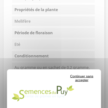
Propriétés de la plante
Mellifère
Période de floraison
Eté
Conditionnement
Au gramme ou en sachet de 0.2 gramme.
Continuer sans
Rendement
accepter
Germination moyenne : 10-15% en
laboratoire.
Un gramme contient environ 12570
graines.