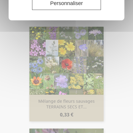
Personnaliser
Prix
1,33 €
Mélange de fleurs sauvages
TERRAINS SECS ET...
Prix
0,33 €