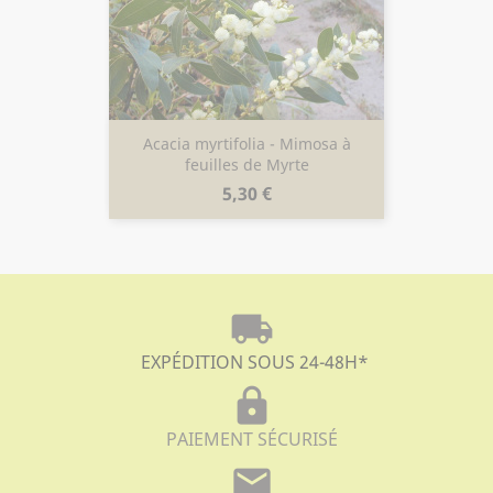
Acacia myrtifolia - Mimosa à
feuilles de Myrte
Prix
5,30 €
local_shipping
EXPÉDITION SOUS 24-48H
*
lock
PAIEMENT SÉCURISÉ
mail