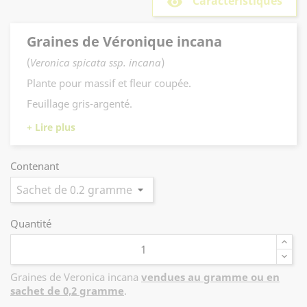
Caractéristiques
remove_red_eye
Graines de Véronique incana
(
Veronica spicata ssp. incana
)
Plante pour massif et fleur coupée.
Feuillage gris-argenté.
Floraison bleue de juin à juillet, très décoratif jusqu'à
l'automne.
Hauteur : 40 cm.
Contenant
Quantité
Graines de Veronica incana
vendues au gramme ou en
sachet de 0,2 gramme
.