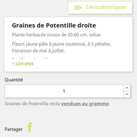
Caractéristiques
remove_red_eye
Graines de Potentille droite
Plante herbacée vivace de 20-60 cm, velue.
Fleurs jaune pâle à jaune soutenue, à 5 pétales.
Floraison de mai à juillet.
Feuillage dentelé.
Quantité
Graines de Potentilla recta
vendues au gramme
.
facebook
Partager