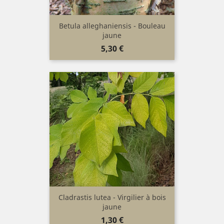
Betula alleghaniensis - Bouleau
jaune
Prix
5,30 €
Cladrastis lutea - Virgilier à bois
jaune
Prix
1,30 €