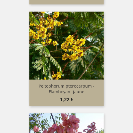
Peltophorum pterocarpum -
Flamboyant jaune
Prix
1,22 €