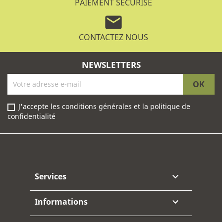
PAIEMENT SÉCURISÉ
mail
CONTACTEZ NOUS
NEWSLETTERS
J'accepte les conditions générales et la politique de
confidentialité
Facebook
Instagram
Services

Informations
