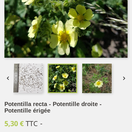


Potentilla recta - Potentille droite -
Potentille érigée
5,30 €
TTC