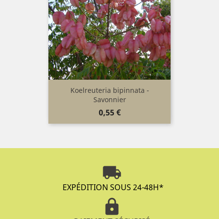
Koelreuteria bipinnata -
Savonnier
Prix
0,55 €
local_shipping
EXPÉDITION SOUS 24-48H
*
lock