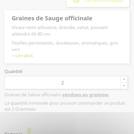
Caractéristiques
remove_red_eye
Graines de Sauge officinale
Vivace semi-arbustive, dressée, velue, pouvant
atteindre 60-80 cm.
Feuilles persistantes, duveteuses, aromatiques, gris-
vert.
Floraison en épis bleu-lilas en juin-juillet.
Cette plante est utilisée comme condiment.
Quantité
Mellifère
Graines de Salvia officinalis
vendues au gramme
.
La quantité minimale pour pouvoir commander ce produit
est 2 Grammes
facebook
Partager