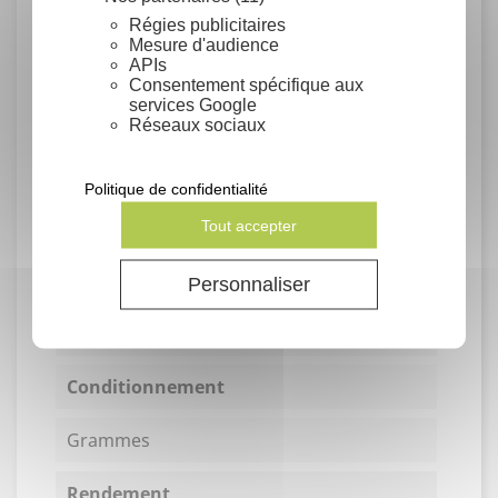
Régies publicitaires
Aromatique
Mesure d'audience
Jardin-forêt
APIs
Mellifère
Consentement spécifique aux
Médicinale
services Google
Plante utile
Réseaux sociaux
Période de floraison
Politique de confidentialité
Eté
Tout accepter
Type de sol
Personnaliser
Sols drainés
Conditionnement
Grammes
Rendement