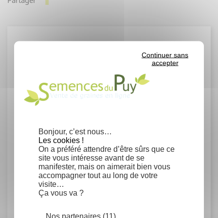
Détails du produit
Continuer sans
accepter
Fiche technique
Conseils de semis
Trempage des graines pendant 48 h.
Semis en pépinière à 18-20°C ou en place
Bonjour, c’est nous…
au printemps. Maintenir le semis humide.
Les cookies !
On a préféré attendre d’être sûrs que ce
site vous intéresse avant de se
Rusticité
manifester, mais on aimerait bien vous
accompagner tout au long de votre
Rustique, pouvant aller jusqu'à -15°C
visite…
Ça vous va ?
Propriétés de la plante
Nos partenaires (11)