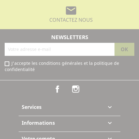
mail
CONTACTEZ NOUS
NEWSLETTERS
J'accepte les conditions générales et la politique de
confidentialité
Facebook
Instagram
Services

Informations

Votre compte
