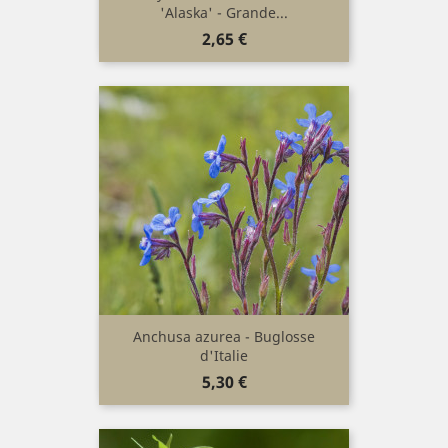
'Alaska' - Grande...
Prix
2,65 €
Anchusa azurea - Buglosse
d'Italie
Prix
5,30 €