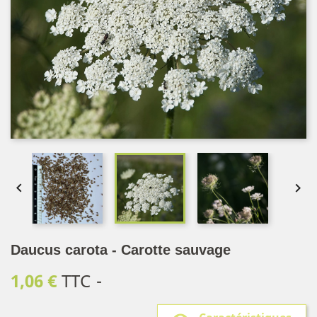


Daucus carota - Carotte sauvage
1,06 €
TTC