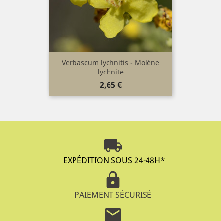
Verbascum lychnitis - Molène
lychnite
Prix
2,65 €
local_shipping
EXPÉDITION SOUS 24-48H
*
lock
PAIEMENT SÉCURISÉ
mail