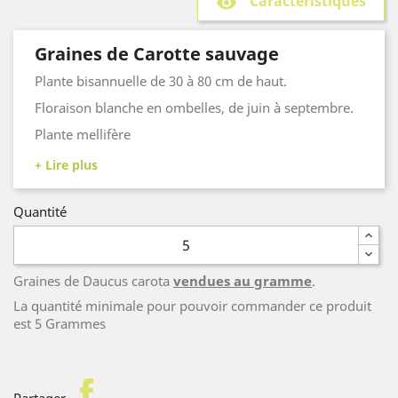
Caractéristiques
remove_red_eye
Graines de Carotte sauvage
Plante bisannuelle de 30 à 80 cm de haut.
Floraison blanche en ombelles, de juin à septembre.
Plante mellifère
Quantité
Graines de Daucus carota
vendues au gramme
.
La quantité minimale pour pouvoir commander ce produit
est 5 Grammes
facebook
Partager