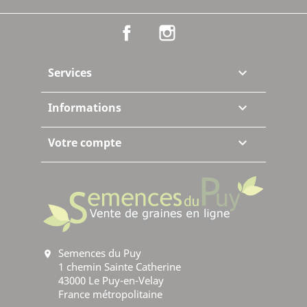
Facebook
Instagram
Services

Informations

Votre compte

Semences du Puy
location_on
1 chemin Sainte Catherine
43000 Le Puy-en-Velay
France métropolitaine