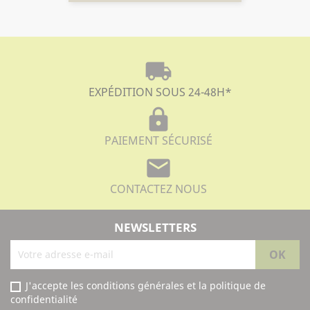
local_shipping
EXPÉDITION SOUS 24-48H
*
lock
PAIEMENT SÉCURISÉ
mail
CONTACTEZ NOUS
NEWSLETTERS
J'accepte les conditions générales et la politique de
confidentialité