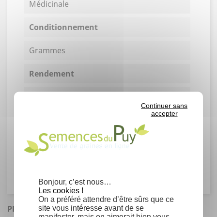
Médicinale
Conditionnement
Grammes
Rendement
Germination moyenne : 50% en
laboratoire.
Continuer sans
accepter
Un gramme contient environ 15 graines.
Famille
Nyctaginaceae
Bonjour, c’est nous…
Les cookies !
On a préféré attendre d’être sûrs que ce
PRODUITS SIMILAIRES
site vous intéresse avant de se
manifester, mais on aimerait bien vous