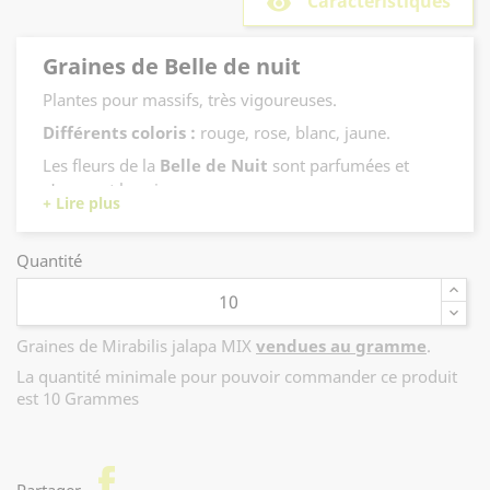
Caractéristiques
remove_red_eye
Graines de Belle de nuit
Plantes pour massifs, très vigoureuses.
Différents coloris :
rouge, rose, blanc, jaune.
Les fleurs de la
Belle de Nuit
sont parfumées et
s'ouvrent le soir.
Hauteur : 60 cm.
Les racines ont des vertus médicinales.
Quantité
Graines de Mirabilis jalapa MIX
vendues au gramme
.
La quantité minimale pour pouvoir commander ce produit
est 10 Grammes
facebook
Partager