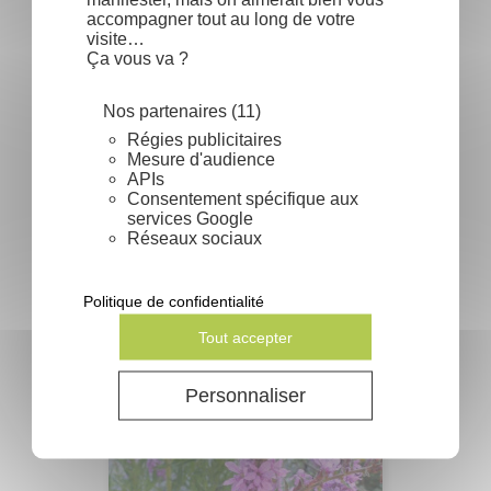
accompagner tout au long de votre
visite…
Ça vous va ?
Nos partenaires (11)
Régies publicitaires
Mesure d'audience
APIs
Consentement spécifique aux
services Google
Réseaux sociaux
Samanea saman - Arbre de pluie
Politique de confidentialité
Prix
0,74 €
Tout accepter
Personnaliser