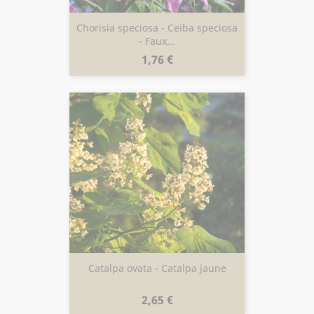
Chorisia speciosa - Ceiba speciosa
- Faux...
Prix
1,76 €
Catalpa ovata - Catalpa jaune
Prix
2,65 €