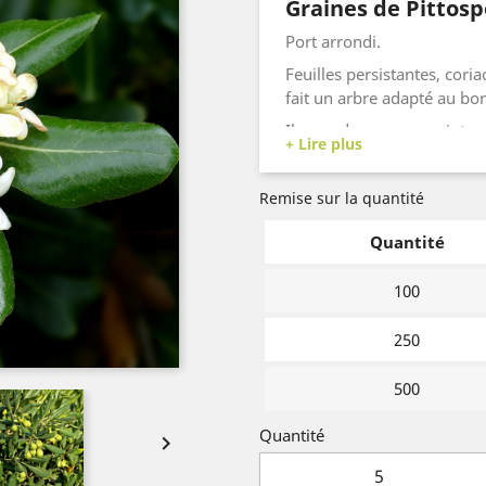
Graines de Pittos
Port arrondi.
Feuilles persistantes, coria
fait un arbre adapté au bo
Il vous donnera au printem
d'oranger.
Vous obtiendrez également 
Remise sur la quantité
automne.
Quantité
Vous pouvez le planter pour
100
250
500
Quantité
