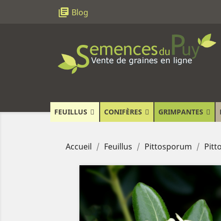
library_books
Blog
FEUILLUS
CONIFÈRES
GRIMPANTES
Accueil
Feuillus
Pittosporum
Pitt