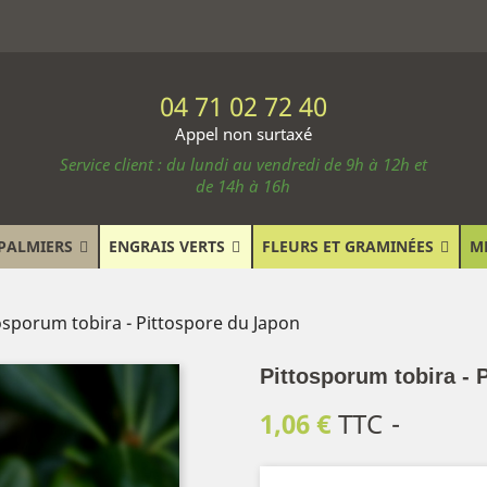
04 71 02 72 40
Appel non surtaxé
Service client : du lundi au vendredi de 9h à 12h et
de 14h à 16h
PALMIERS
ENGRAIS VERTS
FLEURS ET GRAMINÉES
M
osporum tobira - Pittospore du Japon
Pittosporum tobira - 
1,06 €
TTC