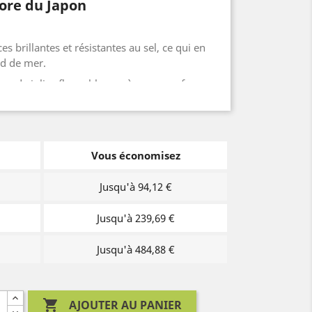
pore du Japon
ces brillantes et résistantes au sel, ce qui en
rd de mer.
ps de jolies fleurs blanc-crème au parfum
des fruits verts qui s'ouvriront en
Vous économisez
 réaliser vos haies ou écrans naturels.
Jusqu'à 94,12 €
Jusqu'à 239,69 €
Jusqu'à 484,88 €

AJOUTER AU PANIER