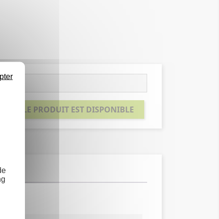
pter
SQUE LE PRODUIT EST DISPONIBLE
de
ng