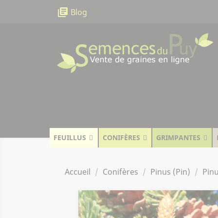
Panneau de gestion des cookies
library_books
Blog
FEUILLUS
CONIFÈRES
GRIMPANTES
Accueil
Conifères
Pinus (Pin)
Pinu