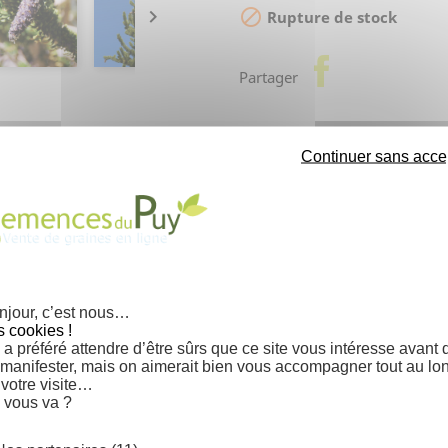


Rupture de stock
facebook
Partager
Continuer sans acce
PRÉVENEZ-MOI LOR
njour, c’est nous…
s cookies !
a préféré attendre d’être sûrs que ce site vous intéresse avant 
 manifester, mais on aimerait bien vous accompagner tout au lo
 votre visite…
 vous va ?