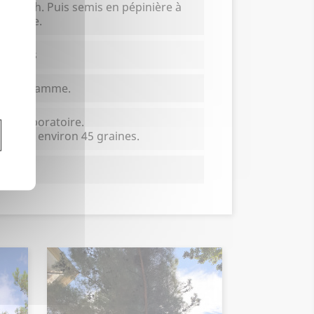
nt 24h. Puis semis en pépinière à
 humide.
 et plus
 0.5 gramme.
en laboratoire.
ntient environ 45 graines.