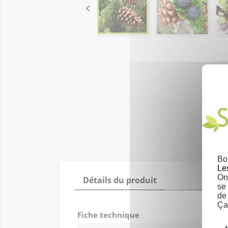

Bo
Le
On 
Détails du produit
se
de
Ça
Fiche technique