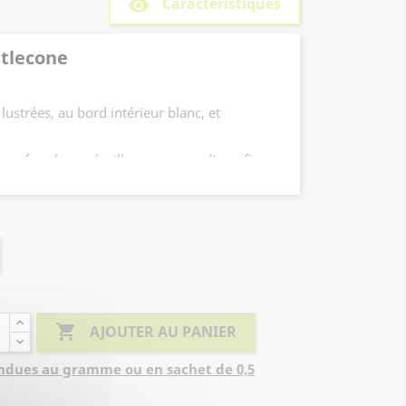
Caractéristiques
remove_red_eye
stlecone
, lustrées, au bord intérieur blanc, et
uge foncé, aux écailles pourvues d'une fine

AJOUTER AU PANIER
ndues au gramme ou en sachet de 0,5