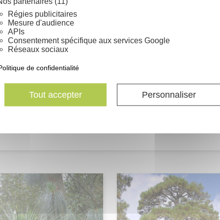
Nos partenaires (11)
Trempage des graines penda
18-20°C. Maintenir le semis
Régies publicitaires
Mesure d'audience
APIs
Très rustique, jusqu'à -15°C
Consentement spécifique aux services Google
Réseaux sociaux
Au gramme ou en sachet de
Politique de confidentialité
Germination moyenne : 70% 
Tout accepter
Personnaliser
Un sachet de 0.5 gramme co
Pinaceae