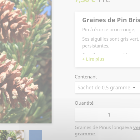
Graines de Pin Bri
Pin à écorce brun-rouge.
Ses aiguilles sont gris vert
persistantes.
Ses cônes sont ovoïdes, ro
épine.
Grande longévité.
Contenant
Quantité
Graines de Pinus longaeva
ve
gramme
.