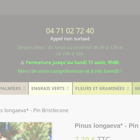
04 71 02 72 40
Appel non surtaxé
Service client : du lundi au vendredi de 9h à 12h et
de 14h à 16h
⚠️
Fermeture jusqu'au lundi 17 août, 9h00.
Merci de votre compréhension et à très bientôt !
PALMIERS
ENGRAIS VERTS
FLEURS ET GRAMINÉES
M
s longaeva* - Pin Bristlecone
Pinus longaeva* - Pin
7,30 €
TTC