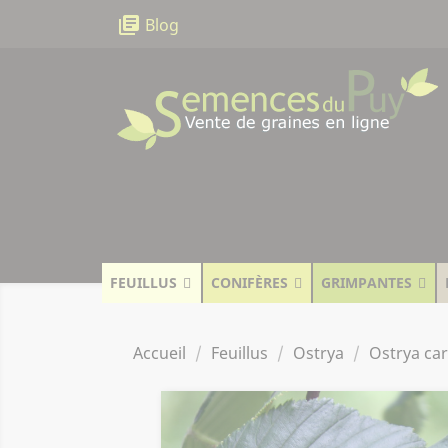
Panneau de gestion des cookies
library_books
Blog
FEUILLUS
CONIFÈRES
GRIMPANTES
Accueil
Feuillus
Ostrya
Ostrya car