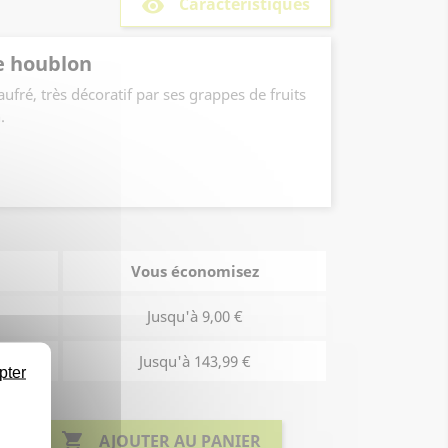
Caractéristiques
remove_red_eye
e houblon
aufré, très décoratif par ses grappes de fruits
.
Vous économisez
Jusqu'à 9,00 €
Jusqu'à 143,99 €
pter

AJOUTER AU PANIER