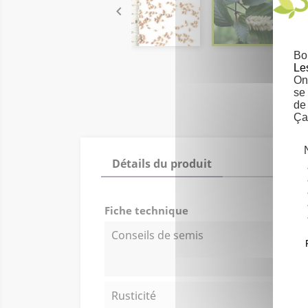

Bo
Le
On 
se
de
Ça
Détails du produit
Fiche technique
Conseils de semis
Rusticité