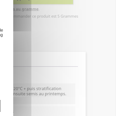
vendues au gramme
.
ouvoir commander ce produit est 5 Grammes
de
ng
ours à 20°C + puis stratification
jours. Ensuite semis au printemps.
 et plus