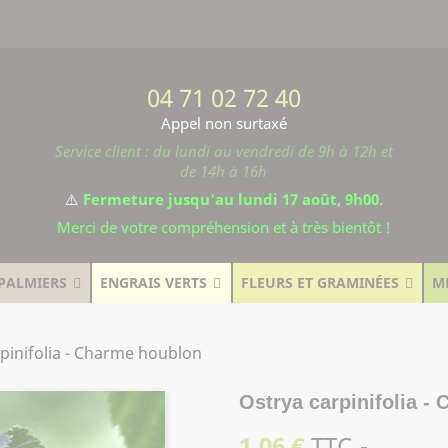
04 71 02 72 40
Appel non surtaxé
Service client : du lundi au vendredi de 9h à 12h et
de 14h à 16h
⚠️
Fermeture jusqu'au lundi 17 août, 9h00.
Merci de votre compréhension et à très bientôt !
PALMIERS
ENGRAIS VERTS
FLEURS ET GRAMINÉES
M
pinifolia - Charme houblon
Ostrya carpinifolia -
1,06 €
TTC