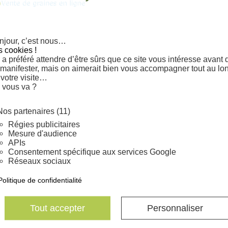

Graines d'Ostrya carpinifolia
La quantité minimale pour p
njour, c’est nous…
s cookies !
a préféré attendre d’être sûrs que ce site vous intéresse avant 
facebook
 manifester, mais on aimerait bien vous accompagner tout au lo
Partager
 votre visite…
 vous va ?
Nos partenaires (11)
Régies publicitaires
Mesure d'audience
APIs
Consentement spécifique aux services Google
Réseaux sociaux
Stratification chaude de 60 j
Politique de confidentialité
froide à 3-5°C pendant 140 
Maintenir le semis humide.
Tout accepter
Personnaliser
Très rustique, jusqu'à -15°C