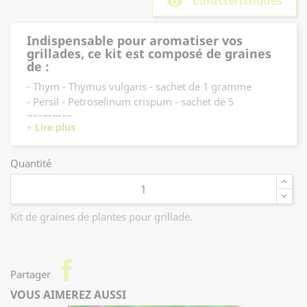
Caractéristiques
remove_red_eye
Indispensable pour aromatiser vos
grillades, ce kit est composé de graines
de :
- Thym - Thymus vulgaris - sachet de 1 gramme
- Persil - Petroselinum crispum - sachet de 5
grammes
- Ail des ours - Allium ursinum - sachet de 1 gramme
- Origan - Origanum vulgare - sachet de 1 gramme
- Romarin - Rosmarinus officinalis - sachet de 1
Quantité
De quoi vous régaler tout l'été !
gramme
Kit de graines de plantes pour grillade.
facebook
Partager
VOUS AIMEREZ AUSSI