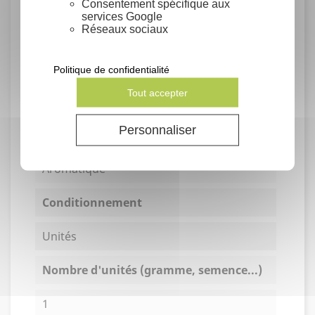
Consentement spécifique aux
services Google
Réseaux sociaux
Fiche technique
Conseils de semis
Politique de confidentialité
Tout accepter
Fiche technique jointe à la livraison.
Personnaliser
Propriétés de la plante
Aromatique
Conditionnement
Unités
Nombre d'unités (gramme, semence...)
1