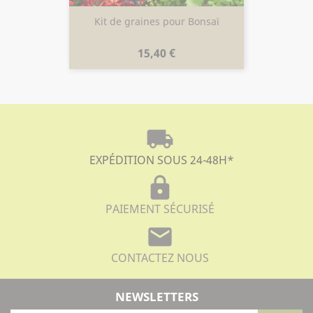
Kit de graines pour Bonsaï
Prix
15,40 €
local_shipping
EXPÉDITION SOUS 24-48H
*
lock
PAIEMENT SÉCURISÉ
mail
CONTACTEZ NOUS
NEWSLETTERS