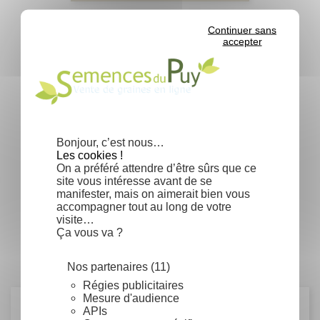
Continuer sans
accepter
Bonjour, c’est nous…
Les cookies !
On a préféré attendre d’être sûrs que ce
site vous intéresse avant de se
manifester, mais on aimerait bien vous
Thymus vulgaris - Thym commun
accompagner tout au long de votre
visite…
Prix
5,30 €
Ça vous va ?
Nos partenaires (11)
Régies publicitaires
Mesure d'audience
APIs
Détails du produit