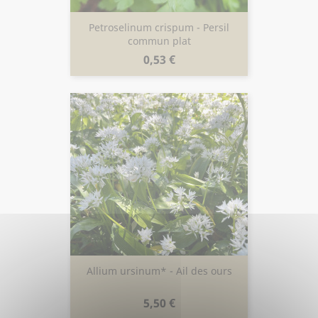
Petroselinum crispum - Persil
commun plat
Prix
0,53 €
Allium ursinum* - Ail des ours
Prix
5,50 €