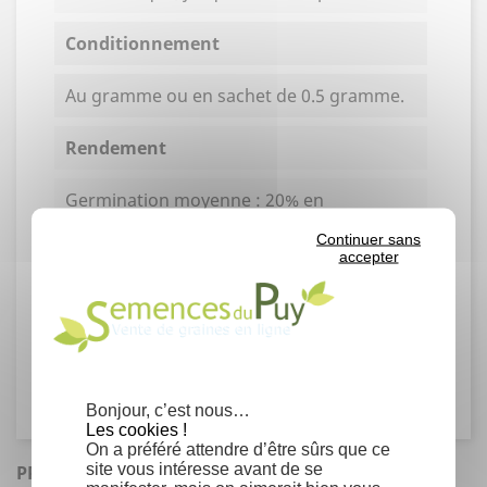
Conditionnement
Au gramme ou en sachet de 0.5 gramme.
Rendement
Germination moyenne : 20% en
laboratoire.
Continuer sans
Un sachet de 0.5 gramme contient environ
accepter
22 graines.
Famille
Theaceae
Bonjour, c’est nous…
Les cookies !
On a préféré attendre d’être sûrs que ce
site vous intéresse avant de se
PRODUITS SIMILAIRES