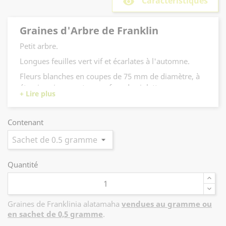
Caractéristiques
remove_red_eye
Graines d'Arbre de Franklin
Petit arbre.
Longues feuilles vert vif et écarlates à l'automne.
Fleurs blanches en coupes de 75 mm de diamètre, à
étamines jaunes et au parfum de violette en
automne.
Contenant
Quantité
Graines de Franklinia alatamaha
vendues au gramme ou
en sachet de 0,5 gramme
.