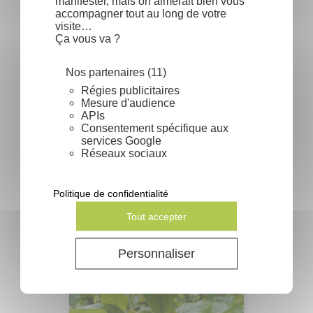
manifester, mais on aimerait bien vous
accompagner tout au long de votre
visite…
Ça vous va ?
Nos partenaires (11)
Régies publicitaires
Mesure d'audience
APIs
Consentement spécifique aux
services Google
Réseaux sociaux
Fagus sylvatica - Hêtre commun
Politique de confidentialité
Prix
0,57 €
Tout accepter
Personnaliser