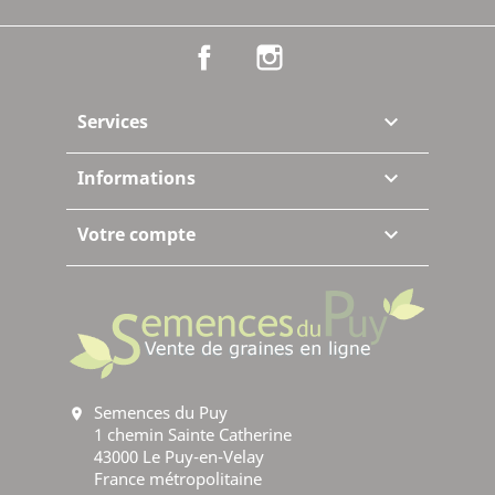
Facebook
Instagram
Services

Informations

Votre compte

Semences du Puy
location_on
1 chemin Sainte Catherine
43000 Le Puy-en-Velay
France métropolitaine