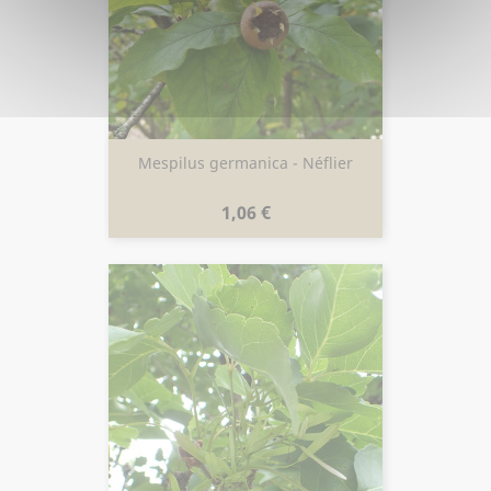
Mespilus germanica - Néflier
Prix
1,06 €