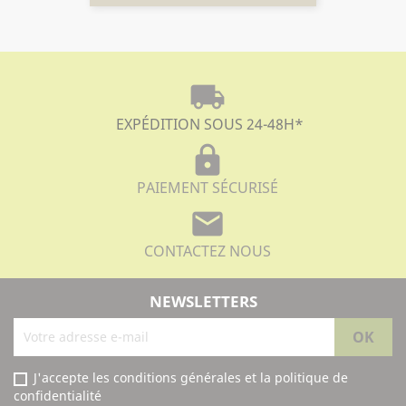
local_shipping
EXPÉDITION SOUS 24-48H
*
lock
PAIEMENT SÉCURISÉ
mail
CONTACTEZ NOUS
NEWSLETTERS
J'accepte les conditions générales et la politique de
confidentialité