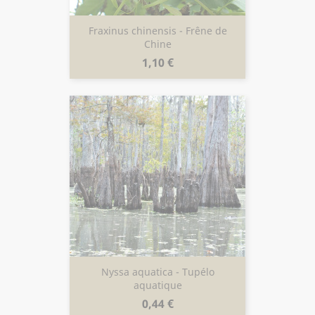
Fraxinus chinensis - Frêne de
Chine
Prix
1,10 €
Nyssa aquatica - Tupélo
aquatique
Prix
0,44 €