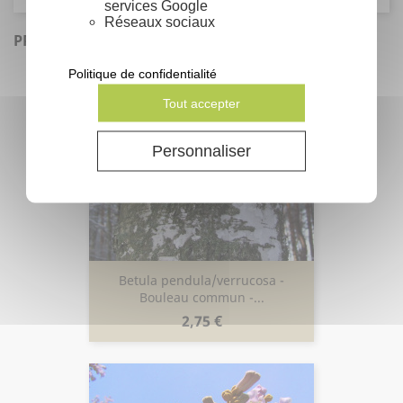
services Google
Réseaux sociaux
PRODUITS SIMILAIRES
Politique de confidentialité
Tout accepter
Personnaliser
Betula pendula/verrucosa -
Bouleau commun -...
Prix
2,75 €