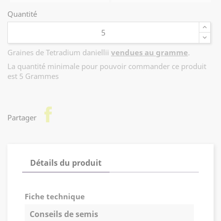
ornemental supplémentaire.
Quantité
Rustique et facile de culture, l'Arbre à miel apprécie
les expositions ensoleillées à mi-ombragées et les
sols frais à bien drainés. Il est particulièrement
Graines de Tetradium daniellii
vendues au gramme
.
recommandé pour les parcs, jardins, plantations
La quantité minimale pour pouvoir commander ce produit
d'ornement et projets favorisant la biodiversité.
est 5 Grammes
Caractéristiques :
Arbre ornemental caduc à croissance rapide.
Hauteur : 10 à 15 m.
facebook
Grandes feuilles imparipennées vert foncé, luisantes,
Partager
virant au jaune en automne.
Floraison en corymbes de fleurs blanc-crème
parfumées, de juin à début septembre.
Petits fruits rouges contenant des graines noires
Détails du produit
brillantes.
Excellente espèce mellifère.
Idéal pour les jardins, parcs et plantations en faveur
Fiche technique
des pollinisateurs.
Conseils de semis