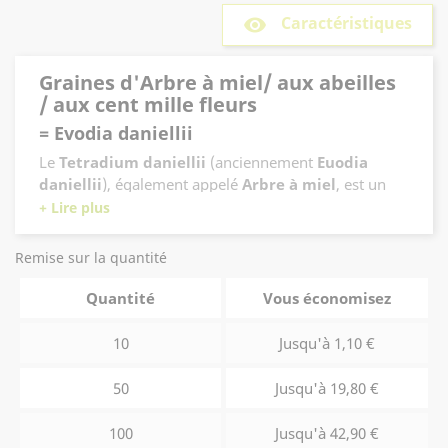
Caractéristiques
remove_red_eye
Graines d'Arbre à miel/ aux abeilles
/ aux cent mille fleurs
= Evodia daniellii
Le
Tetradium daniellii
(anciennement
Euodia
daniellii
), également appelé
Arbre à miel
, est un
arbre ornemental caduc à
croissance rapide
,
pouvant atteindre
10 à 15 mètres de hauteur
. Très
apprécié pour son intérêt mellifère exceptionnel, il
Remise sur la quantité
constitue une ressource précieuse pour les abeilles
Son
grand feuillage imparipenné
, vert foncé et
en été, à une période où peu d'arbres sont encore en
Quantité
Vous économisez
luisant sur le dessus, prend une belle
coloration
fleurs.
jaune en automne
avant la chute des feuilles. Sa
10
Jusqu'à 1,10 €
floraison abondante
, composée de corymbes de
fleurs blanc-crème parfumées
, s'étale de
juin à
50
Jusqu'à 19,80 €
début septembre
selon les conditions climatiques
Après la floraison apparaissent de
petits fruits
et la région de culture.
rouges
qui s'ouvrent à maturité pour révéler de
100
Jusqu'à 42,90 €
graines noires brillantes
, apportant un intérêt