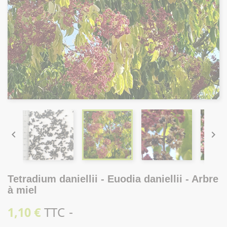


Tetradium daniellii - Euodia daniellii - Arbre
à miel
1,10 €
TTC