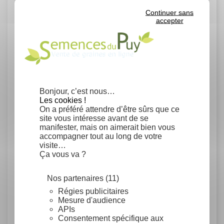
Type de sol
Continuer sans
accepter
Sols calcaires
Sols frais
Conditionnement
Grammes
Bonjour, c’est nous…
Les cookies !
Rendement
On a préféré attendre d’être sûrs que ce
site vous intéresse avant de se
manifester, mais on aimerait bien vous
Germination moyenne : 45% en
accompagner tout au long de votre
laboratoire.
visite…
Un gramme contient environ 140 graines.
Ça vous va ?
Famille
Nos partenaires (11)
Régies publicitaires
Rutaceae
Mesure d'audience
APIs
Consentement spécifique aux