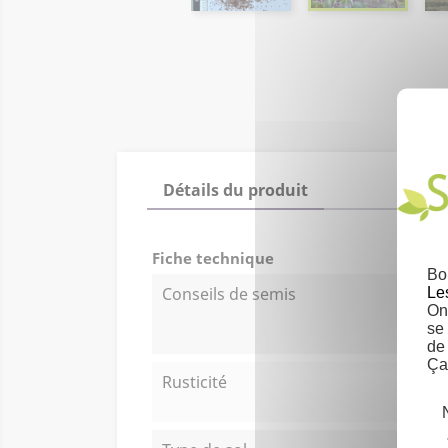
Détails du produit
Fiche technique
Bo
Conseils de semis
Le
On 
se
de
Ça
Rusticité