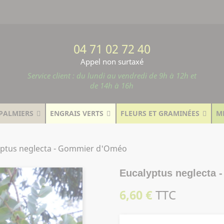
04 71 02 72 40
Appel non surtaxé
Service client : du lundi au vendredi de 9h à 12h et
de 14h à 16h
PALMIERS
ENGRAIS VERTS
FLEURS ET GRAMINÉES
M
yptus neglecta - Gommier d'Oméo
Eucalyptus neglecta
6,60 €
TTC