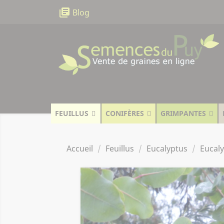
Panneau de gestion des cookies
library_books
Blog
FEUILLUS
CONIFÈRES
GRIMPANTES
Accueil
Feuillus
Eucalyptus
Eucal