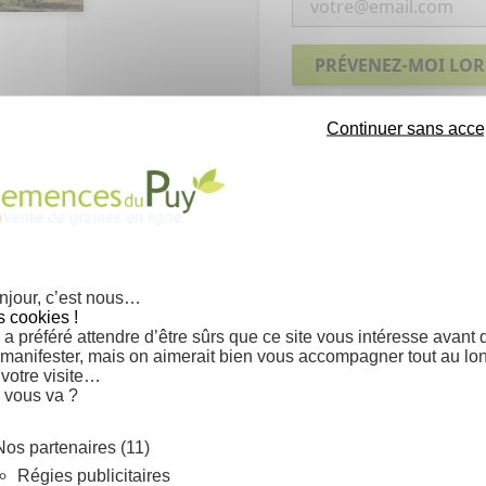
PRÉVENEZ-MOI LOR
Continuer sans acce
njour, c’est nous…
Semis à 18-20°C sur un subs
s cookies !
a préféré attendre d’être sûrs que ce site vous intéresse avant 
sable/terre/terreau. Recouv
 manifester, mais on aimerait bien vous accompagner tout au lo
Maintenir le semis humide.
 votre visite…
 vous va ?
Résistant à la sècheresse
Très rustique, jusqu'à -15°C
Nos partenaires (11)
Régies publicitaires