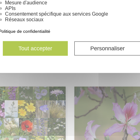
Sols acides/neutres
Mesure d'audience
Sols frais
APIs
Consentement spécifique aux services Google
Réseaux sociaux
Grammes
Politique de confidentialité
Germination moyenne en la
Tout accepter
Personnaliser
Myrtaceae