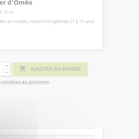
er d'Oméo
à 12 m.
ndes et rondes, restent longtemps (7 à 15 ans)
t.
ols inondés et les fortes chaleurs.

AJOUTER AU PANIER
a
vendues au gramme
.