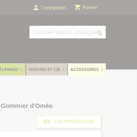
shopping_cart
person
Panier
Connexion

ÉLANGES
SEDUMS ET CIE
ACCESSOIRES
 - Gommier d'Oméo
Caractéristiques
remove_red_eye