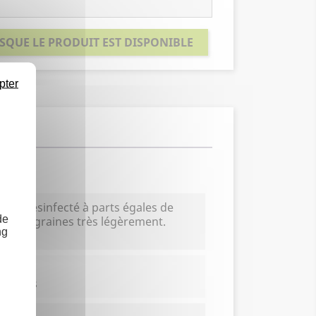
SQUE LE PRODUIT EST DISPONIBLE
pter
trat désinfecté à parts égales de
de
rir les graines très légèrement.
ng
 et plus