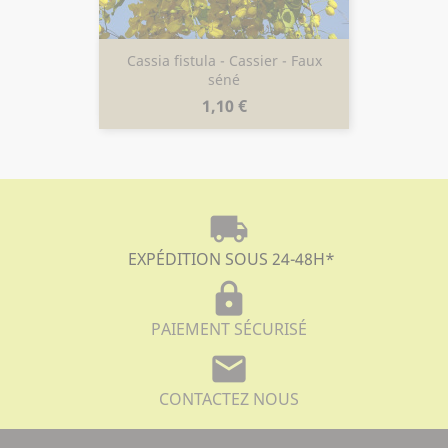
Cassia fistula - Cassier - Faux
séné
Prix
1,10 €
local_shipping
EXPÉDITION SOUS 24-48H
*
lock
PAIEMENT SÉCURISÉ
mail
CONTACTEZ NOUS