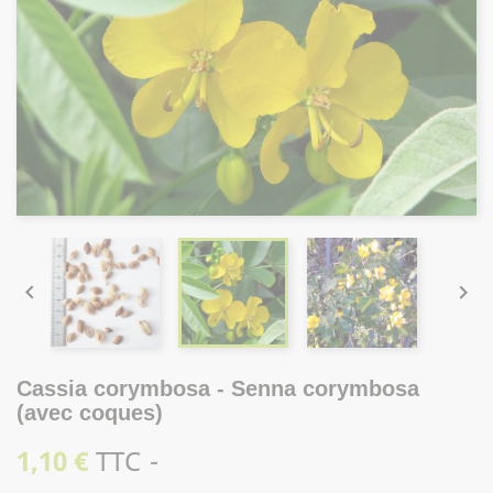


Cassia corymbosa - Senna corymbosa
(avec coques)
1,10 €
TTC