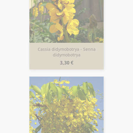
Cassia didymobotrya - Senna
didymobotrya
Prix
3,30 €