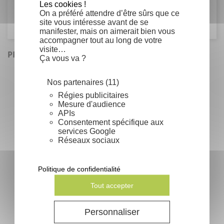
Les cookies !
Fabaceae
On a préféré attendre d’être sûrs que ce
site vous intéresse avant de se
manifester, mais on aimerait bien vous
accompagner tout au long de votre
visite…
PRODUITS SIMILAIRES
Ça vous va ?
Nos partenaires (11)
Régies publicitaires
Mesure d'audience
APIs
Consentement spécifique aux
services Google
Réseaux sociaux
Politique de confidentialité
Tout accepter
Cassia spectabilis
Prix
1,77 €
Personnaliser